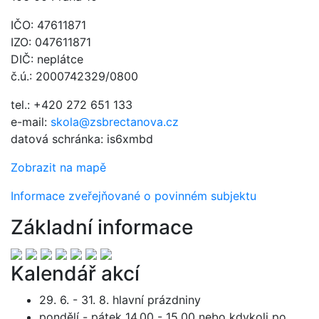
IČO: 47611871
IZO: 047611871
DIČ: neplátce
č.ú.: 2000742329/0800
tel.: +420 272 651 133
e-mail:
skola@zsbrectanova.cz
datová schránka: is6xmbd
Zobrazit na mapě
Informace zveřejňované o povinném subjektu
Základní informace
Kalendář akcí
29. 6. - 31. 8. hlavní prázdniny
pondělí - pátek 14.00 - 15.00 nebo kdykoli po