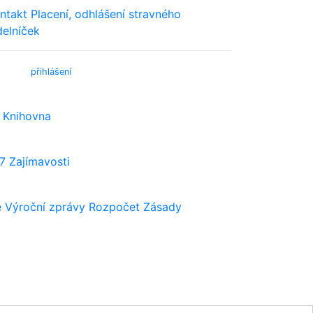
ntakt
Placení, odhlášení stravného
delníček
bmail (
přihlášení
)
Knihovna
7
Zajímavosti
e
Výroční zprávy
Rozpočet
Zásady