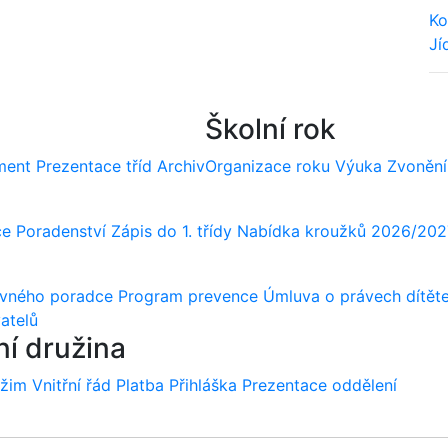
Ko
Jí
We
Školní rok
ment
Prezentace tříd
Archiv
Organizace roku
Výuka
Zvonění
ce
Poradenství
Zápis do 1. třídy
Nabídka kroužků 2026/202
ovného poradce
Program prevence
Úmluva o právech dítět
atelů
ní družina
ežim
Vnitřní řád
Platba
Přihláška
Prezentace oddělení