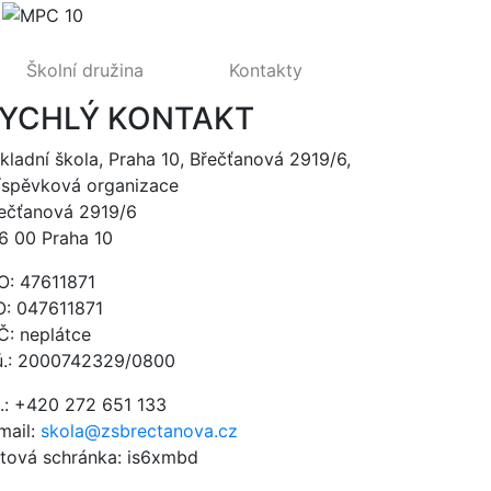
Školní družina
Kontakty
YCHLÝ KONTAKT
kladní škola, Praha 10, Břečťanová 2919/6,
íspěvková organizace
ečťanová 2919/6
6 00 Praha 10
O: 47611871
O: 047611871
Č: neplátce
ú.: 2000742329/0800
l.: +420 272 651 133
mail:
skola@zsbrectanova.cz
tová schránka: is6xmbd