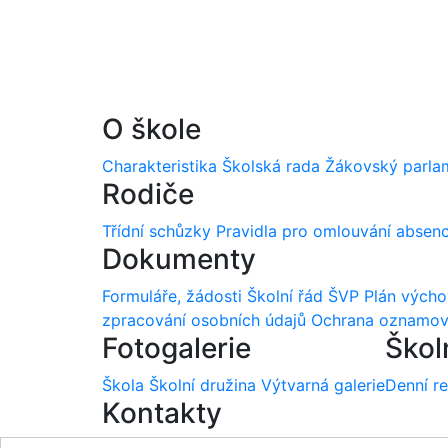
O škole
Charakteristika
Školská rada
Žákovský parla
Rodiče
Třídní schůzky
Pravidla pro omlouvání absen
Dokumenty
Formuláře, žádosti
Školní řád
ŠVP
Plán vých
zpracování osobních údajů
Ochrana oznamov
Fotogalerie
Škol
Škola
Školní družina
Výtvarná galerie
Denní r
Kontakty