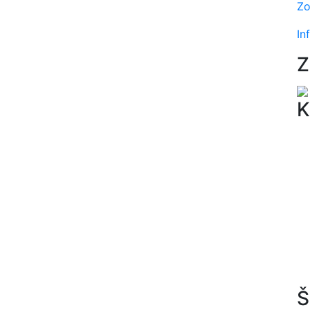
Zo
In
Z
K
Š