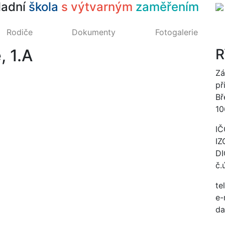
ladní
škola
s výtvarným
zaměřením
Rodiče
Dokumenty
Fotogalerie
, 1.A
R
Zá
př
Bř
10
IČ
IZ
DI
č.
te
e-
da