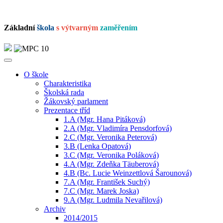
Základní
škola
s výtvarným
zaměřením
O škole
Charakteristika
Školská rada
Žákovský parlament
Prezentace tříd
1.A (Mgr. Hana Pitáková)
2.A (Mgr. Vladimíra Pensdorfová)
2.C (Mgr. Veronika Peterová)
3.B (Lenka Opatová)
3.C (Mgr. Veronika Poláková)
4.A (Mgr. Zdeňka Täuberová)
4.B (Bc. Lucie Weinzettlová Šarounová)
7.A (Mgr. František Suchý)
7.C (Mgr. Marek Joska)
9.A (Mgr. Ludmila Nevařilová)
Archiv
2014/2015