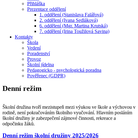
Přihláška
Prezentace oddělení
1. oddělení (Stanislava Falářová)
2. oddělení (Ivana Sedláková)
6. oddělení (Mgr. Martina Krutská)
7. oddělení (Irina Toužilová Savina)
Kontakty
Škola
Vedení
Poradenství
Provoz
Školní jídelna
Pedagogicko - psychologická poradna
Pověřenec (GDPR)
Denní režim
Školní družina tvoří mezistupeň mezi výukou ve škole a výchovou v
rodině, není pokračováním školního vyučování. Hlavním posláním
školní družiny je zabezpečení zájmové činnosti, rekreace a
odpočinku žáků.
Denní režim školní družiny 2025/2026