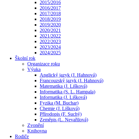
2015/2016
2016/2017
2017/2018
2018/2019
2019/2020
2020/2021
2021/2022
2022/2023
2023/2024
2024/2025
Školní rok
Organizace roku
Výuka
Anglický jazyk (J. Hahnová)
Francouzský jazyk (J. Hahnová)
Matematika (J. Lišková)
Informatika (S. L. Hampala)
Informatika (J. Lišková)
Fyzika (M. Buchar)
Chemie (J. Lišková)
Přírodopis (F. Suchý)
Zeměpis (L. Nevařilová)
Zvonění
Knihovna
Rodiče