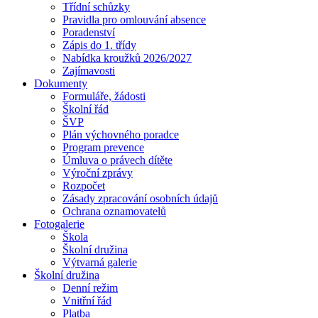
Třídní schůzky
Pravidla pro omlouvání absence
Poradenství
Zápis do 1. třídy
Nabídka kroužků 2026/2027
Zajímavosti
Dokumenty
Formuláře, žádosti
Školní řád
ŠVP
Plán výchovného poradce
Program prevence
Úmluva o právech dítěte
Výroční zprávy
Rozpočet
Zásady zpracování osobních údajů
Ochrana oznamovatelů
Fotogalerie
Škola
Školní družina
Výtvarná galerie
Školní družina
Denní režim
Vnitřní řád
Platba