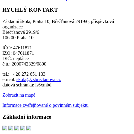
RYCHLÝ KONTAKT
Základní škola, Praha 10, Břečťanová 2919/6, příspěvková
organizace
Břečťanová 2919/6
106 00 Praha 10
IČO: 47611871
IZO: 047611871
DIČ: neplátce
č.ú.: 2000742329/0800
tel.: +420 272 651 133
e-mail:
skola@zsbrectanova.cz
datová schránka: is6xmbd
Zobrazit na mapě
Informace zveřejňované o povinném subjektu
Základní informace