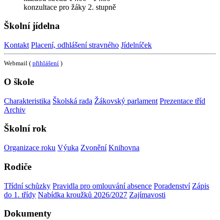
konzultace pro žáky 2. stupně
Školní jídelna
Kontakt
Placení, odhlášení stravného
Jídelníček
Webmail (
přihlášení
)
O škole
Charakteristika
Školská rada
Žákovský parlament
Prezentace tříd
Archiv
Školní rok
Organizace roku
Výuka
Zvonění
Knihovna
Rodiče
Třídní schůzky
Pravidla pro omlouvání absence
Poradenství
Zápis
do 1. třídy
Nabídka kroužků 2026/2027
Zajímavosti
Dokumenty