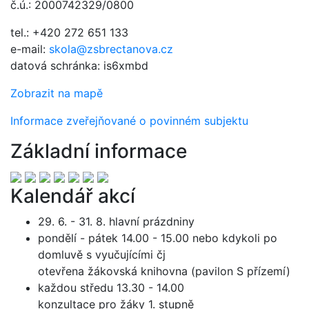
č.ú.: 2000742329/0800
tel.: +420 272 651 133
e-mail:
skola@zsbrectanova.cz
datová schránka: is6xmbd
Zobrazit na mapě
Informace zveřejňované o povinném subjektu
Základní informace
Kalendář akcí
29. 6. - 31. 8. hlavní prázdniny
pondělí - pátek 14.00 - 15.00 nebo kdykoli po
domluvě s vyučujícími čj
otevřena žákovská knihovna (pavilon S přízemí)
každou středu 13.30 - 14.00
konzultace pro žáky 1. stupně