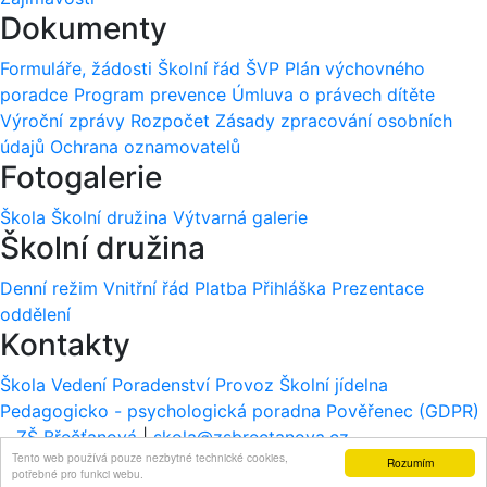
Dokumenty
Formuláře, žádosti
Školní řád
ŠVP
Plán výchovného
poradce
Program prevence
Úmluva o právech dítěte
Výroční zprávy
Rozpočet
Zásady zpracování osobních
údajů
Ochrana oznamovatelů
Fotogalerie
Škola
Školní družina
Výtvarná galerie
Školní družina
Denní režim
Vnitřní řád
Platba
Přihláška
Prezentace
oddělení
Kontakty
Škola
Vedení
Poradenství
Provoz
Školní jídelna
Pedagogicko - psychologická poradna
Pověřenec (GDPR)
ZŠ Břečťanová
|
skola@zsbrectanova.cz
Tento web používá pouze nezbytné technické cookies,
Rozumím
potřebné pro funkci webu.