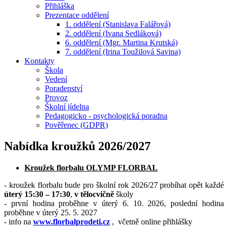
Přihláška
Prezentace oddělení
1. oddělení (Stanislava Falářová)
2. oddělení (Ivana Sedláková)
6. oddělení (Mgr. Martina Krutská)
7. oddělení (Irina Toužilová Savina)
Kontakty
Škola
Vedení
Poradenství
Provoz
Školní jídelna
Pedagogicko - psychologická poradna
Pověřenec (GDPR)
Nabídka kroužků 2026/2027
Kroužek florbalu OLYMP FLORBA
L
- kroužek florbalu bude pro školní rok 2026/27 probíhat opět každé
úterý 15:30 – 17:30
,
v tělocvičně
školy
- první hodina proběhne v úterý 6. 10. 2026, poslední hodina
proběhne v úterý 25. 5. 2027
- info na
www.florbalprodeti.cz
,
včetně online přihlášky