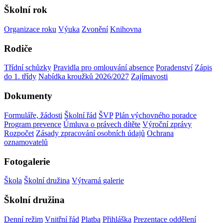
Školní rok
Organizace roku
Výuka
Zvonění
Knihovna
Rodiče
Třídní schůzky
Pravidla pro omlouvání absence
Poradenství
Zápis
do 1. třídy
Nabídka kroužků 2026/2027
Zajímavosti
Dokumenty
Formuláře, žádosti
Školní řád
ŠVP
Plán výchovného poradce
Program prevence
Úmluva o právech dítěte
Výroční zprávy
Rozpočet
Zásady zpracování osobních údajů
Ochrana
oznamovatelů
Fotogalerie
Škola
Školní družina
Výtvarná galerie
Školní družina
Denní režim
Vnitřní řád
Platba
Přihláška
Prezentace oddělení