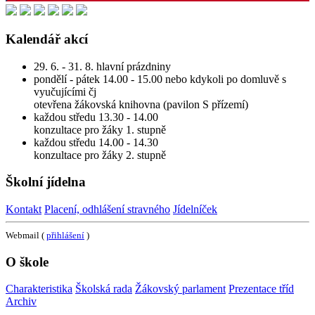
Kalendář akcí
29. 6. - 31. 8. hlavní prázdniny
pondělí - pátek 14.00 - 15.00 nebo kdykoli po domluvě s
vyučujícími čj
otevřena žákovská knihovna (pavilon S přízemí)
každou středu 13.30 - 14.00
konzultace pro žáky 1. stupně
každou středu 14.00 - 14.30
konzultace pro žáky 2. stupně
Školní jídelna
Kontakt
Placení, odhlášení stravného
Jídelníček
Webmail (
přihlášení
)
O škole
Charakteristika
Školská rada
Žákovský parlament
Prezentace tříd
Archiv