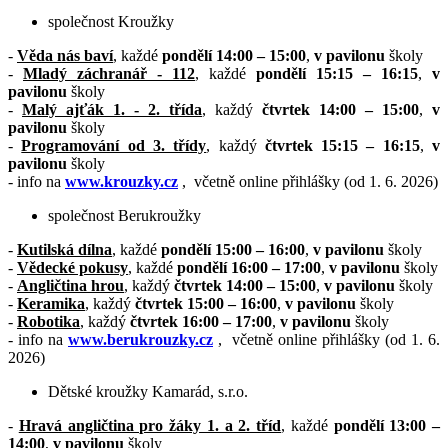
společnost Kroužky
-
Věda nás baví
, každé
pondělí 14:00 – 15:00
,
v pavilonu
školy
-
Mladý záchranář - 112
, každé
pondělí 15:15 – 16:15
,
v
pavilonu
školy
-
Malý ajťák 1. - 2. třída
, každý
čtvrtek 14:00 – 15:00
,
v
pavilonu
školy
-
Programování od 3. třídy
, každý
čtvrtek 15:15 – 16:15
,
v
pavilonu
školy
- info na
www.krouzky.cz
,
včetně online přihlášky (od 1. 6. 2026)
společnost Berukroužky
-
Kutilská dílna
, každé
pondělí 15:00 – 16:00
,
v pavilonu
školy
-
Vědecké pokusy
, každé
pondělí 16:00 – 17:00
,
v pavilonu
školy
-
Angličtina hrou
, každý
čtvrtek 14:00 – 15:00
,
v pavilonu
školy
-
Keramika
, každý
čtvrtek 15:00 – 16:00
,
v pavilonu
školy
-
Robotika
, každý
čtvrtek 16:00 – 17:00
,
v pavilonu
školy
- info na
www.berukrouzky.cz
,
včetně online přihlášky (od 1. 6.
2026)
Dětské kroužky Kamarád, s.r.o.
-
Hravá angličtina pro žáky 1. a 2. tříd
, každé
pondělí 13:00 –
14:00
,
v pavilonu
školy