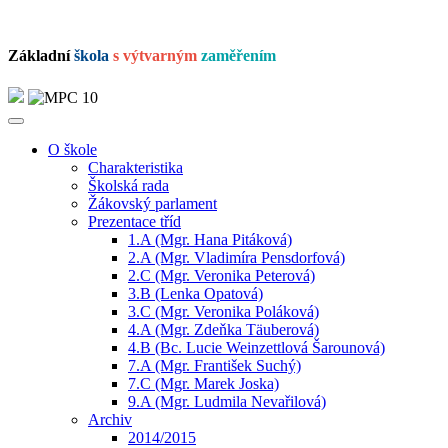
Základní
škola
s výtvarným
zaměřením
O škole
Charakteristika
Školská rada
Žákovský parlament
Prezentace tříd
1.A (Mgr. Hana Pitáková)
2.A (Mgr. Vladimíra Pensdorfová)
2.C (Mgr. Veronika Peterová)
3.B (Lenka Opatová)
3.C (Mgr. Veronika Poláková)
4.A (Mgr. Zdeňka Täuberová)
4.B (Bc. Lucie Weinzettlová Šarounová)
7.A (Mgr. František Suchý)
7.C (Mgr. Marek Joska)
9.A (Mgr. Ludmila Nevařilová)
Archiv
2014/2015