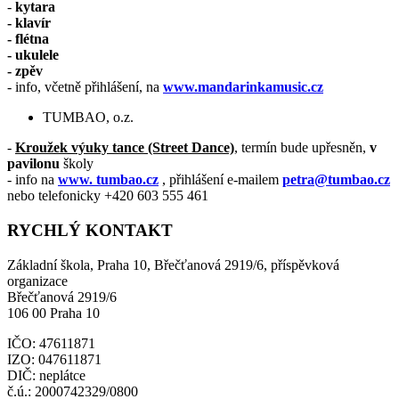
-
kytara
- klavír
- flétna
- ukulele
- zpěv
- info, včetně přihlášení, na
www.mandarinkamusic.cz
TUMBAO, o.z.
-
K
roužek výuky tance (Street Dance)
, termín bude upřesněn,
v
pavilonu
školy
- info na
www. tumbao.cz
,
přihlášení e-mailem
petra@tumbao.cz
nebo telefonicky +420 603 555 461
RYCHLÝ KONTAKT
Základní škola, Praha 10, Břečťanová 2919/6, příspěvková
organizace
Břečťanová 2919/6
106 00 Praha 10
IČO: 47611871
IZO: 047611871
DIČ: neplátce
č.ú.: 2000742329/0800