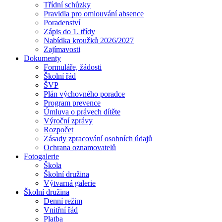
Třídní schůzky
Pravidla pro omlouvání absence
Poradenství
Zápis do 1. třídy
Nabídka kroužků 2026/2027
Zajímavosti
Dokumenty
Formuláře, žádosti
Školní řád
ŠVP
Plán výchovného poradce
Program prevence
Úmluva o právech dítěte
Výroční zprávy
Rozpočet
Zásady zpracování osobních údajů
Ochrana oznamovatelů
Fotogalerie
Škola
Školní družina
Výtvarná galerie
Školní družina
Denní režim
Vnitřní řád
Platba