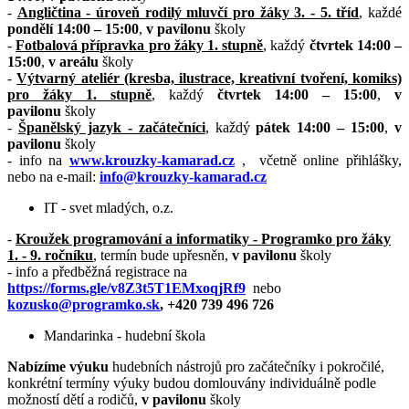
-
Angličtina - úroveň rodilý mluvčí pro žáky 3. - 5. tříd
, každé
pondělí 14:00 – 15:00
,
v pavilonu
školy
-
Fotbalová přípravka pro žáky 1. stupně
, každý
čtvrtek 14:00 –
15:00
,
v areálu
školy
-
Výtvarný ateliér (kresba, ilustrace, kreativní tvoření, komiks)
pro žáky 1. stupně
, každý
čtvrtek 14:00 – 15:00
,
v
pavilonu
školy
-
Španělský jazyk - začátečníci
, každý
pátek 14:00 – 15:00
,
v
pavilonu
školy
- info na
www.krouzky-kamarad.cz
,
včetně online přihlášky,
nebo na e-mail:
info@krouzky-kamarad.cz
IT - svet mladých, o.z.
-
K
roužek programování a informatiky - Programko pro žáky
1. - 9. ročníku
, termín bude upřesněn,
v pavilonu
školy
- info a předběžná registrace na
https://forms.gle/v8Z3t5T1EMxoqjRf9
nebo
kozusko@programko.sk
, +420 739 496 726
Mandarinka - hudební škola
Nabízíme výuku
hudebních nástrojů pro začátečníky i pokročilé,
konkrétní termíny výuky budou domlouvány individuálně podle
možností dětí a rodičů,
v pavilonu
školy