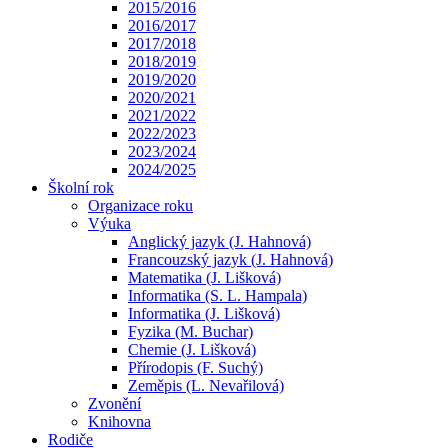
2015/2016
2016/2017
2017/2018
2018/2019
2019/2020
2020/2021
2021/2022
2022/2023
2023/2024
2024/2025
Školní rok
Organizace roku
Výuka
Anglický jazyk (J. Hahnová)
Francouzský jazyk (J. Hahnová)
Matematika (J. Lišková)
Informatika (S. L. Hampala)
Informatika (J. Lišková)
Fyzika (M. Buchar)
Chemie (J. Lišková)
Přírodopis (F. Suchý)
Zeměpis (L. Nevařilová)
Zvonění
Knihovna
Rodiče