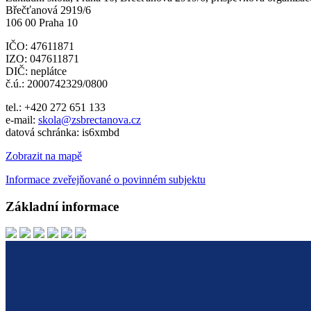
Břečťanová 2919/6
106 00 Praha 10
IČO: 47611871
IZO: 047611871
DIČ: neplátce
č.ú.: 2000742329/0800
tel.: +420 272 651 133
e-mail:
skola@zsbrectanova.cz
datová schránka: is6xmbd
Zobrazit na mapě
Informace zveřejňované o povinném subjektu
Základní informace