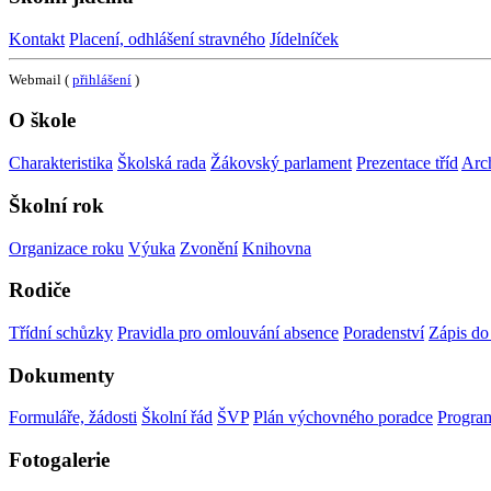
Kontakt
Placení, odhlášení stravného
Jídelníček
Webmail (
přihlášení
)
O škole
Charakteristika
Školská rada
Žákovský parlament
Prezentace tříd
Arc
Školní rok
Organizace roku
Výuka
Zvonění
Knihovna
Rodiče
Třídní schůzky
Pravidla pro omlouvání absence
Poradenství
Zápis do 
Dokumenty
Formuláře, žádosti
Školní řád
ŠVP
Plán výchovného poradce
Progra
Fotogalerie