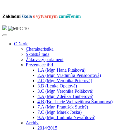
Základní
škola
s výtvarným
zaměřením
O škole
Charakteristika
Školská rada
Žákovský parlament
Prezentace tříd
1.A (Mgr. Hana Pitáková)
2.A (Mgr. Vladimíra Pensdorfová)
2.C (Mgr. Veronika Peterová)
3.B (Lenka Opatová)
3.C (Mgr. Veronika Poláková)
4.A (Mgr. Zdeňka Täuberová)
4.B (Bc. Lucie Weinzettlová Šarounová)
7.A (Mgr. František Suchý)
7.C (Mgr. Marek Joska)
9.A (Mgr. Ludmila Nevařilová)
Archiv
2014/2015