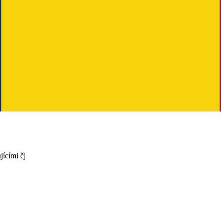
jícími čj