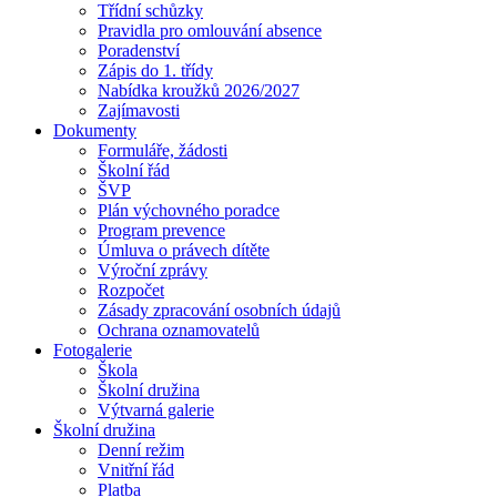
Třídní schůzky
Pravidla pro omlouvání absence
Poradenství
Zápis do 1. třídy
Nabídka kroužků 2026/2027
Zajímavosti
Dokumenty
Formuláře, žádosti
Školní řád
ŠVP
Plán výchovného poradce
Program prevence
Úmluva o právech dítěte
Výroční zprávy
Rozpočet
Zásady zpracování osobních údajů
Ochrana oznamovatelů
Fotogalerie
Škola
Školní družina
Výtvarná galerie
Školní družina
Denní režim
Vnitřní řád
Platba