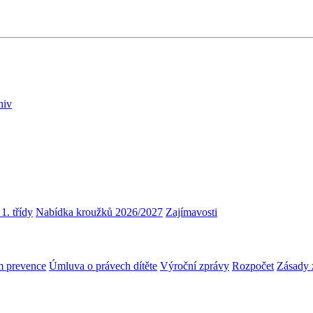
hiv
1. třídy
Nabídka kroužků 2026/2027
Zajímavosti
m prevence
Úmluva o právech dítěte
Výroční zprávy
Rozpočet
Zásady 