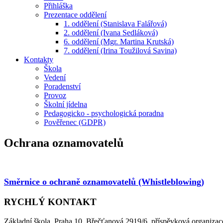
Přihláška
Prezentace oddělení
1. oddělení (Stanislava Falářová)
2. oddělení (Ivana Sedláková)
6. oddělení (Mgr. Martina Krutská)
7. oddělení (Irina Toužilová Savina)
Kontakty
Škola
Vedení
Poradenství
Provoz
Školní jídelna
Pedagogicko - psychologická poradna
Pověřenec (GDPR)
Ochrana oznamovatelů
Směrnice o ochraně oznamovatelů (Whistleblowing)
RYCHLÝ KONTAKT
Základní škola, Praha 10, Břečťanová 2919/6, příspěvková organizac