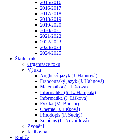
2015/2016
2016/2017
2017/2018
2018/2019
2019/2020
2020/2021
2021/2022
2022/2023
2023/2024
2024/2025
Školní rok
Organizace roku
Výuka
Anglický jazyk (J. Hahnová)
Francouzský jazyk (J. Hahnová)
Matematika (J. Lišková)
Informatika (S. L. Hampala)
Informatika (J. Lišková)
Fyzika (M. Buchar)
Chemie (J. Lišková)
Přírodopis (F. Suchý)
Zeměpis (L. Nevařilová)
Zvonění
Knihovna
Rodiče