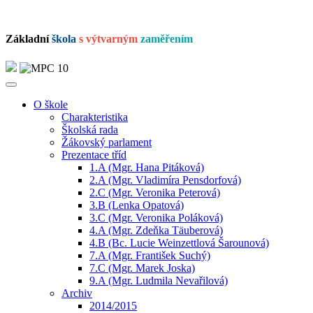
Základní
škola
s výtvarným
zaměřením
O škole
Charakteristika
Školská rada
Žákovský parlament
Prezentace tříd
1.A (Mgr. Hana Pitáková)
2.A (Mgr. Vladimíra Pensdorfová)
2.C (Mgr. Veronika Peterová)
3.B (Lenka Opatová)
3.C (Mgr. Veronika Poláková)
4.A (Mgr. Zdeňka Täuberová)
4.B (Bc. Lucie Weinzettlová Šarounová)
7.A (Mgr. František Suchý)
7.C (Mgr. Marek Joska)
9.A (Mgr. Ludmila Nevařilová)
Archiv
2014/2015