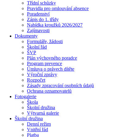
Třídní schůzky
Pravidla pro omlouvání absence
Poradenství
Zápis do 1. třídy
Nabídka kroužků 2026/2027
Zajímavosti
Dokumenty
Formuláře, žádosti
Školní řád
ŠVP
Plán výchovného poradce
Program prevence
Úmluva o právech dítěte
Výroční zprávy
Rozpočet
Zásady zpracování osobních údajů
Ochrana oznamovatelů
Fotogalerie
Škola
Školní družina
Výtvarná galerie
Školní družina
Denní režim
Vnitřní řád
Platba