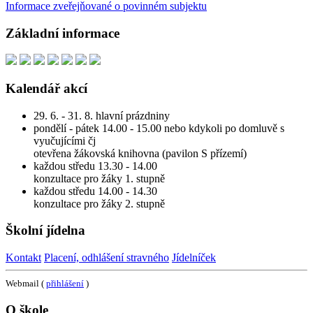
Informace zveřejňované o povinném subjektu
Základní informace
Kalendář akcí
29. 6. - 31. 8. hlavní prázdniny
pondělí - pátek 14.00 - 15.00 nebo kdykoli po domluvě s
vyučujícími čj
otevřena žákovská knihovna (pavilon S přízemí)
každou středu 13.30 - 14.00
konzultace pro žáky 1. stupně
každou středu 14.00 - 14.30
konzultace pro žáky 2. stupně
Školní jídelna
Kontakt
Placení, odhlášení stravného
Jídelníček
Webmail (
přihlášení
)
O škole