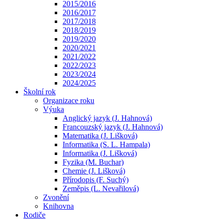
2015/2016
2016/2017
2017/2018
2018/2019
2019/2020
2020/2021
2021/2022
2022/2023
2023/2024
2024/2025
Školní rok
Organizace roku
Výuka
Anglický jazyk (J. Hahnová)
Francouzský jazyk (J. Hahnová)
Matematika (J. Lišková)
Informatika (S. L. Hampala)
Informatika (J. Lišková)
Fyzika (M. Buchar)
Chemie (J. Lišková)
Přírodopis (F. Suchý)
Zeměpis (L. Nevařilová)
Zvonění
Knihovna
Rodiče