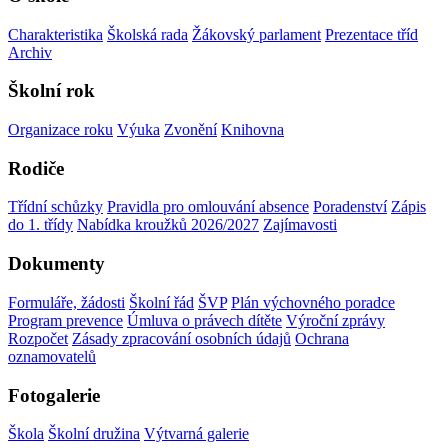
Charakteristika
Školská rada
Žákovský parlament
Prezentace tříd
Archiv
Školní rok
Organizace roku
Výuka
Zvonění
Knihovna
Rodiče
Třídní schůzky
Pravidla pro omlouvání absence
Poradenství
Zápis
do 1. třídy
Nabídka kroužků 2026/2027
Zajímavosti
Dokumenty
Formuláře, žádosti
Školní řád
ŠVP
Plán výchovného poradce
Program prevence
Úmluva o právech dítěte
Výroční zprávy
Rozpočet
Zásady zpracování osobních údajů
Ochrana
oznamovatelů
Fotogalerie
Škola
Školní družina
Výtvarná galerie