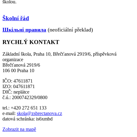
školou.
Školní řád
Шкільні правила
(neoficiální překlad)
RYCHLÝ KONTAKT
Základní škola, Praha 10, Břečťanová 2919/6, příspěvková
organizace
Břečťanová 2919/6
106 00 Praha 10
IČO: 47611871
IZO: 047611871
DIČ: neplátce
č.ú.: 2000742329/0800
tel.: +420 272 651 133
e-mail:
skola@zsbrectanova.cz
datová schránka: is6xmbd
Zobrazit na mapě