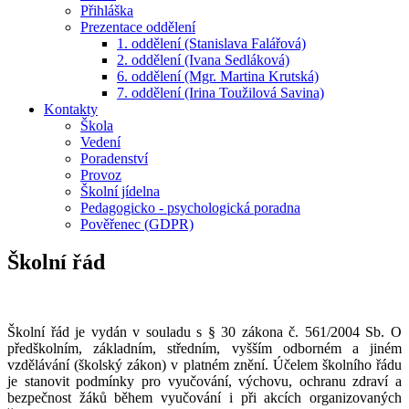
Přihláška
Prezentace oddělení
1. oddělení (Stanislava Falářová)
2. oddělení (Ivana Sedláková)
6. oddělení (Mgr. Martina Krutská)
7. oddělení (Irina Toužilová Savina)
Kontakty
Škola
Vedení
Poradenství
Provoz
Školní jídelna
Pedagogicko - psychologická poradna
Pověřenec (GDPR)
Školní řád
Školní řád je vydán v souladu s § 30 zákona č. 561/2004 Sb. O
předškolním, základním, středním, vyšším odborném a jiném
vzdělávání (školský zákon) v platném znění. Účelem školního řádu
je stanovit podmínky pro vyučování, výchovu, ochranu zdraví a
bezpečnost žáků během vyučování i při akcích organizovaných