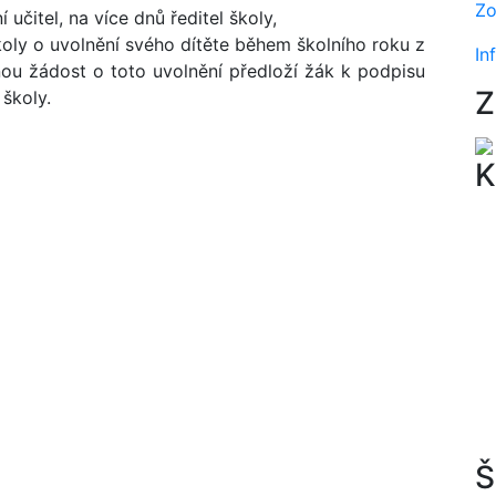
Zo
 učitel, na více dnů ředitel školy,
oly o uvolnění svého dítěte během školního roku z
In
u žádost o toto uvolnění předloží žák k podpisu
Z
 školy.
K
Š