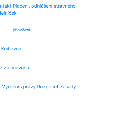
ntakt
Placení, odhlášení stravného
delníček
bmail (
přihlášení
)
Knihovna
7
Zajímavosti
e
Výroční zprávy
Rozpočet
Zásady