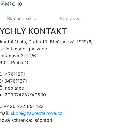
Školní družina
Kontakty
YCHLÝ KONTAKT
kladní škola, Praha 10, Břečťanová 2919/6,
íspěvková organizace
ečťanová 2919/6
6 00 Praha 10
O: 47611871
O: 047611871
Č: neplátce
ú.: 2000742329/0800
l.: +420 272 651 133
mail:
skola@zsbrectanova.cz
tová schránka: is6xmbd