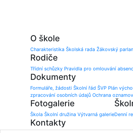
O škole
Charakteristika
Školská rada
Žákovský parla
Rodiče
Třídní schůzky
Pravidla pro omlouvání absen
Dokumenty
Formuláře, žádosti
Školní řád
ŠVP
Plán vých
zpracování osobních údajů
Ochrana oznamov
Fotogalerie
Škol
Škola
Školní družina
Výtvarná galerie
Denní r
Kontakty