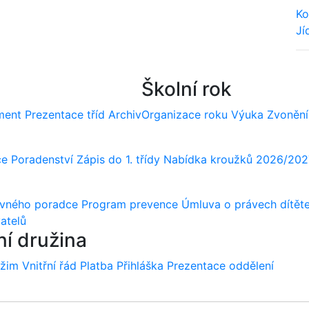
Ko
Jí
We
Školní rok
ment
Prezentace tříd
Archiv
Organizace roku
Výuka
Zvonění
ce
Poradenství
Zápis do 1. třídy
Nabídka kroužků 2026/202
ovného poradce
Program prevence
Úmluva o právech dítět
atelů
ní družina
ežim
Vnitřní řád
Platba
Přihláška
Prezentace oddělení