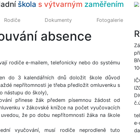
ladní
škola
s výtvarným
zaměřením
Rodiče
Dokumenty
Fotogalerie
louvání absence
R
Zá
př
Bř
vají rodiče e-mailem, telefonicky nebo do systému
10
nen do 3 kalendářních dnů doložit škole důvod
IČ
každé nepřítomnosti je třeba předložit omluvenku s
IZ
 nástupu do školy),
DI
čování přinese žák předem písemnou žádost od
č.
 omluvenku v žákovské knížce na počet vyučovacích
 uvedou, že po dobu nepřítomnosti žáka na škole
te
e-
dní vyučování, musí rodiče neprodleně tuto
da