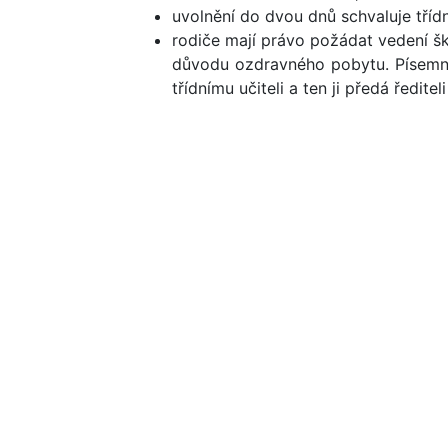
uvolnění do
dvou dnů schvaluje třídní
rodiče mají právo požádat vedení šk
důvodu ozdravného pobytu. Písemno
třídnímu učiteli a ten ji předá řediteli