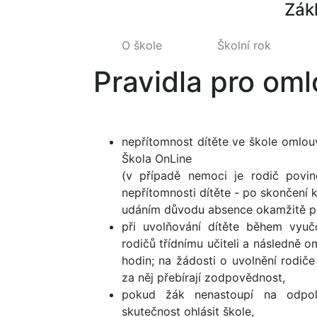
Zák
O škole
Školní rok
Pravidla pro om
nepřítomnost dítěte ve škole omlou
Škola OnLine
(v případě nemoci je rodič povi
nepřítomnosti dítěte - po skončení 
udáním důvodu absence okamžitě po
při uvolňování dítěte během vyu
rodičů třídnímu učiteli a následně
hodin;
na žádosti o uvolnění rodiče
za něj přebírají zodpovědnost,
pokud žák nenastoupí na odpole
skutečnost ohlásit škole,