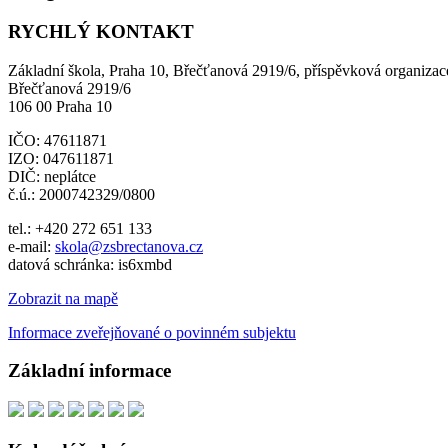
RYCHLÝ KONTAKT
Základní škola, Praha 10, Břečťanová 2919/6, příspěvková organizac
Břečťanová 2919/6
106 00 Praha 10
IČO: 47611871
IZO: 047611871
DIČ: neplátce
č.ú.: 2000742329/0800
tel.: +420 272 651 133
e-mail:
skola@zsbrectanova.cz
datová schránka: is6xmbd
Zobrazit na mapě
Informace zveřejňované o povinném subjektu
Základní informace