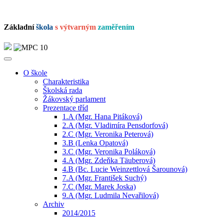
Základní
škola
s výtvarným
zaměřením
O škole
Charakteristika
Školská rada
Žákovský parlament
Prezentace tříd
1.A (Mgr. Hana Pitáková)
2.A (Mgr. Vladimíra Pensdorfová)
2.C (Mgr. Veronika Peterová)
3.B (Lenka Opatová)
3.C (Mgr. Veronika Poláková)
4.A (Mgr. Zdeňka Täuberová)
4.B (Bc. Lucie Weinzettlová Šarounová)
7.A (Mgr. František Suchý)
7.C (Mgr. Marek Joska)
9.A (Mgr. Ludmila Nevařilová)
Archiv
2014/2015