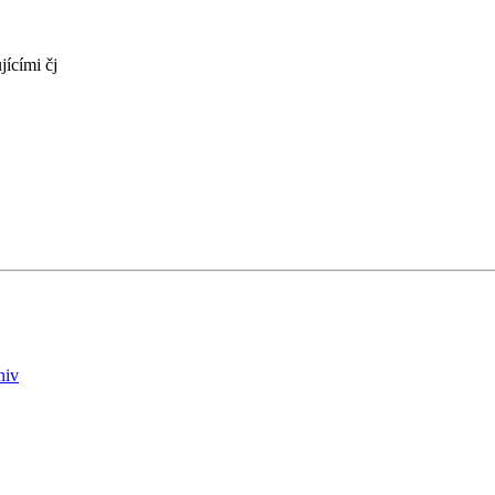
jícími čj
hiv