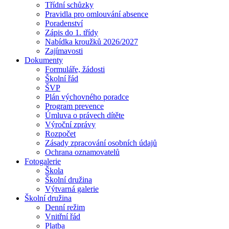
Třídní schůzky
Pravidla pro omlouvání absence
Poradenství
Zápis do 1. třídy
Nabídka kroužků 2026/2027
Zajímavosti
Dokumenty
Formuláře, žádosti
Školní řád
ŠVP
Plán výchovného poradce
Program prevence
Úmluva o právech dítěte
Výroční zprávy
Rozpočet
Zásady zpracování osobních údajů
Ochrana oznamovatelů
Fotogalerie
Škola
Školní družina
Výtvarná galerie
Školní družina
Denní režim
Vnitřní řád
Platba