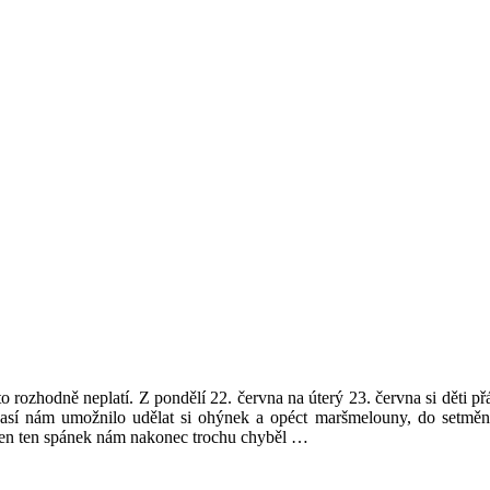
o rozhodně neplatí. Z pondělí 22. června na úterý 23. června si děti p
así nám umožnilo udělat si ohýnek a opéct maršmelouny, do setmění 
, jen ten spánek nám nakonec trochu chyběl …