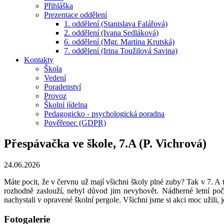
Přihláška
Prezentace oddělení
1. oddělení (Stanislava Falářová)
2. oddělení (Ivana Sedláková)
6. oddělení (Mgr. Martina Krutská)
7. oddělení (Irina Toužilová Savina)
Kontakty
Škola
Vedení
Poradenství
Provoz
Školní jídelna
Pedagogicko - psychologická poradna
Pověřenec (GDPR)
Přespávačka ve škole, 7.A (P. Vichrová)
24.06.2026
Máte pocit, že v červnu už mají všichni školy plné zuby? Tak v 7. A t
rozhodně zaslouží, nebyl důvod jim nevyhovět. Nádherné letní poč
nachystali v opravené školní pergole. Všichni jsme si akci moc užili
Fotogalerie