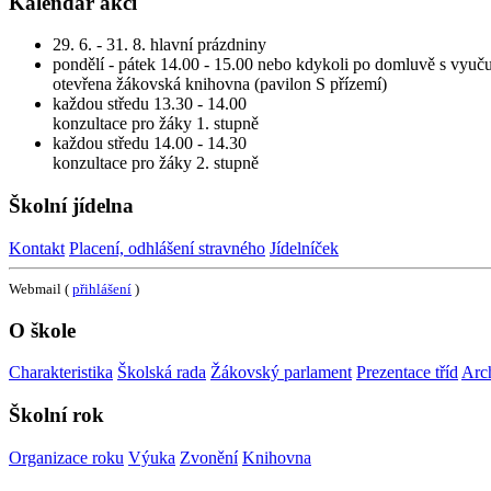
Kalendář akcí
29. 6. - 31. 8. hlavní prázdniny
pondělí - pátek 14.00 - 15.00 nebo kdykoli po domluvě s vyuču
otevřena žákovská knihovna (pavilon S přízemí)
každou středu 13.30 - 14.00
konzultace pro žáky 1. stupně
každou středu 14.00 - 14.30
konzultace pro žáky 2. stupně
Školní jídelna
Kontakt
Placení, odhlášení stravného
Jídelníček
Webmail (
přihlášení
)
O škole
Charakteristika
Školská rada
Žákovský parlament
Prezentace tříd
Arc
Školní rok
Organizace roku
Výuka
Zvonění
Knihovna