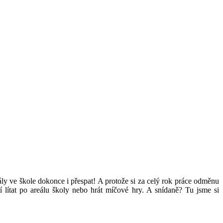
řály ve škole dokonce i přespat! A protože si za celý rok práce odměnu
lítat po areálu školy nebo hrát míčové hry. A snídaně? Tu jsme si