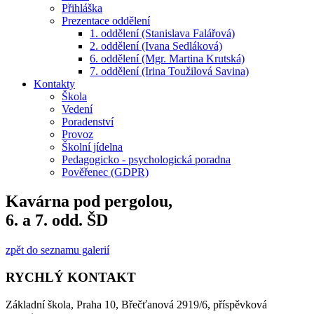
Přihláška
Prezentace oddělení
1. oddělení (Stanislava Falářová)
2. oddělení (Ivana Sedláková)
6. oddělení (Mgr. Martina Krutská)
7. oddělení (Irina Toužilová Savina)
Kontakty
Škola
Vedení
Poradenství
Provoz
Školní jídelna
Pedagogicko - psychologická poradna
Pověřenec (GDPR)
Kavárna pod pergolou,
6. a 7. odd. ŠD
zpět do seznamu galerií
RYCHLÝ KONTAKT
Základní škola, Praha 10, Břečťanová 2919/6, příspěvková