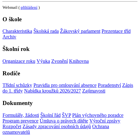
Webmail (
přihlášení
)
O škole
Charakteristika
Školská rada
Žákovský parlament
Prezentace tříd
Archiv
Školní rok
Organizace roku
Výuka
Zvonění
Knihovna
Rodiče
Třídní schůzky
Pravidla pro omlouvání absence
Poradenství
Zápis
do 1. třídy
Nabídka kroužků 2026/2027
Zajímavosti
Dokumenty
Formuláře, žádosti
Školní řád
ŠVP
Plán výchovného poradce
Program prevence
Úmluva o právech dítěte
Výroční zprávy
Rozpočet
Zásady zpracování osobních údajů
Ochrana
oznamovatelů