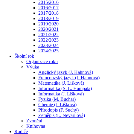
2015/2016
2016/2017
2017/2018
2018/2019
2019/2020
2020/2021
2021/2022
2022/2023
2023/2024
2024/2025
Školní rok
Organizace roku
Výuka
Anglický jazyk (J. Hahnová)
Francouzský jazyk (J. Hahnová)
Matematika (J. Lišková)
Informatika (S. L. Hampala)
Informatika (J. Lišková)
Fyzika (M. Buchar)
Chemie (J. Lišková)
Přírodopis (F. Suchý)
Zeměpis (L. Nevařilová)
Zvonění
Knihovna
Rodiče