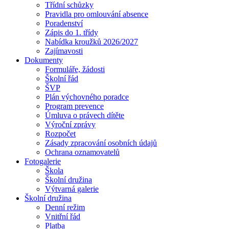
Třídní schůzky
Pravidla pro omlouvání absence
Poradenství
Zápis do 1. třídy
Nabídka kroužků 2026/2027
Zajímavosti
Dokumenty
Formuláře, žádosti
Školní řád
ŠVP
Plán výchovného poradce
Program prevence
Úmluva o právech dítěte
Výroční zprávy
Rozpočet
Zásady zpracování osobních údajů
Ochrana oznamovatelů
Fotogalerie
Škola
Školní družina
Výtvarná galerie
Školní družina
Denní režim
Vnitřní řád
Platba