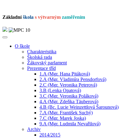
Základní
škola
s výtvarným
zaměřením
O škole
Charakteristika
Školská rada
Žákovský parlament
Prezentace tříd
1.A (Mgr. Hana Pitáková)
2.A (Mgr. Vladimíra Pensdorfová)
2.C (Mgr. Veronika Peterová)
3.B (Lenka Opatová)
3.C (Mgr. Veronika Poláková)
4.A (Mgr. Zdeňka Täuberová)
4.B (Bc. Lucie Weinzettlová Šarounová)
7.A (Mgr. František Suchý)
7.C (Mgr. Marek Joska)
9.A (Mgr. Ludmila Nevařilová)
Archiv
2014/2015