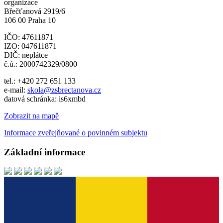
organizace
Břečťanová 2919/6
106 00 Praha 10
IČO: 47611871
IZO: 047611871
DIČ: neplátce
č.ú.: 2000742329/0800
tel.: +420 272 651 133
e-mail:
skola@zsbrectanova.cz
datová schránka: is6xmbd
Zobrazit na mapě
Informace zveřejňované o povinném subjektu
Základní informace