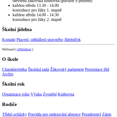
otevřena žákovská knihovna (pavilon S přízemí)
každou středu 13.30 - 14.00
konzultace pro žáky 1. stupně
každou středu 14.00 - 14.30
konzultace pro žáky 2. stupně
Školní jídelna
Kontakt
Placení, odhlášení stravného
Jídelníček
Webmail (
přihlášení
)
O škole
Charakteristika
Školská rada
Žákovský parlament
Prezentace tříd
Archiv
Školní rok
Organizace roku
Výuka
Zvonění
Knihovna
Rodiče
Třídní schůzky
Pravidla pro omlouvání absence
Poradenství
Zápis