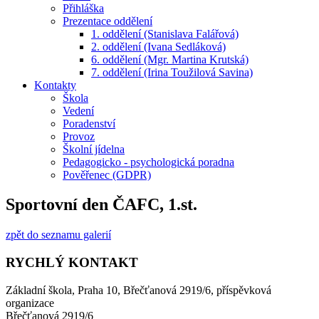
Přihláška
Prezentace oddělení
1. oddělení (Stanislava Falářová)
2. oddělení (Ivana Sedláková)
6. oddělení (Mgr. Martina Krutská)
7. oddělení (Irina Toužilová Savina)
Kontakty
Škola
Vedení
Poradenství
Provoz
Školní jídelna
Pedagogicko - psychologická poradna
Pověřenec (GDPR)
Sportovní den ČAFC, 1.st.
zpět do seznamu galerií
RYCHLÝ KONTAKT
Základní škola, Praha 10, Břečťanová 2919/6, příspěvková
organizace
Břečťanová 2919/6