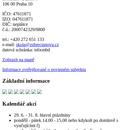
106 00 Praha 10
IČO: 47611871
IZO: 047611871
DIČ: neplátce
č.ú.: 2000742329/0800
tel.: +420 272 651 133
e-mail:
skola@zsbrectanova.cz
datová schránka: is6xmbd
Zobrazit na mapě
Informace zveřejňované o povinném subjektu
Základní informace
Kalendář akcí
29. 6. - 31. 8. hlavní prázdniny
pondělí - pátek 14.00 - 15.00 nebo kdykoli po domluvě s
vyučujícími čj