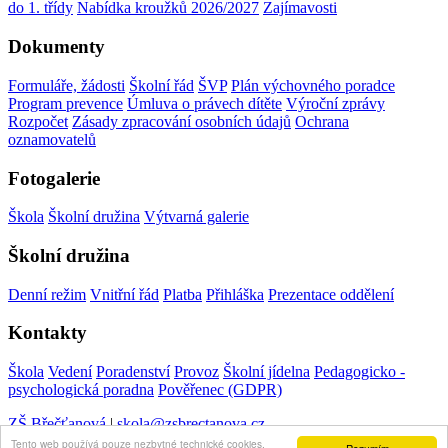
do 1. třídy
Nabídka kroužků 2026/2027
Zajímavosti
Dokumenty
Formuláře, žádosti
Školní řád
ŠVP
Plán výchovného poradce
Program prevence
Úmluva o právech dítěte
Výroční zprávy
Rozpočet
Zásady zpracování osobních údajů
Ochrana
oznamovatelů
Fotogalerie
Škola
Školní družina
Výtvarná galerie
Školní družina
Denní režim
Vnitřní řád
Platba
Přihláška
Prezentace oddělení
Kontakty
Škola
Vedení
Poradenství
Provoz
Školní jídelna
Pedagogicko -
psychologická poradna
Pověřenec (GDPR)
ZŠ Břečťanová
|
skola@zsbrectanova.cz
Tento web používá pouze nezbytné technické cookies,