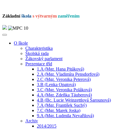
Základní
škola
s výtvarným
zaměřením
O škole
Charakteristika
Školská rada
Žákovský parlament
Prezentace tříd
1.A (Mgr. Hana Pitáková)
2.A (Mgr. Vladimíra Pensdorfová)
2.C (Mgr. Veronika Peterová)
3.B (Lenka Opatová)
3.C (Mgr. Veronika Poláková)
4.A (Mgr. Zdeňka Täuberová)
4.B (Bc. Lucie Weinzettlová Šarounová)
7.A (Mgr. František Suchý)
7.C (Mgr. Marek Joska)
9.A (Mgr. Ludmila Nevařilová)
Archiv
2014/2015