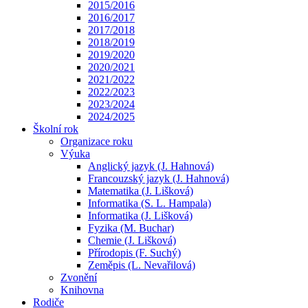
2015/2016
2016/2017
2017/2018
2018/2019
2019/2020
2020/2021
2021/2022
2022/2023
2023/2024
2024/2025
Školní rok
Organizace roku
Výuka
Anglický jazyk (J. Hahnová)
Francouzský jazyk (J. Hahnová)
Matematika (J. Lišková)
Informatika (S. L. Hampala)
Informatika (J. Lišková)
Fyzika (M. Buchar)
Chemie (J. Lišková)
Přírodopis (F. Suchý)
Zeměpis (L. Nevařilová)
Zvonění
Knihovna
Rodiče