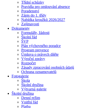
Třídní schůzky
Pravidla pro omlouvání absence
Poradenství
Zápis do 1. třídy
Nabídka kroužků 2026/2027
Zajímavosti
Dokumenty
Formuláře, žádosti
Školní řád
ŠVP
Plán výchovného poradce
Program prevence
Úmluva o právech dítěte
Výroční zprávy
Rozpočet
Zásady zpracování osobních údajů
Ochrana oznamovatelů
Fotogalerie
Škola
Školní družina
Výtvarná galerie
Školní družina
Denní režim
Vnitřní řád
Platba