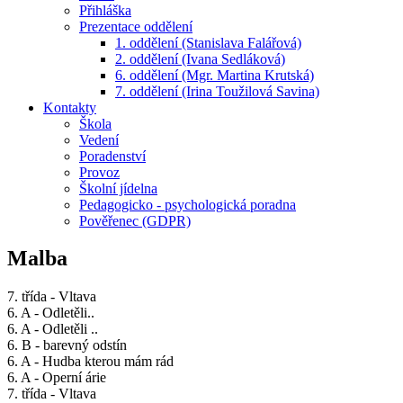
Přihláška
Prezentace oddělení
1. oddělení (Stanislava Falářová)
2. oddělení (Ivana Sedláková)
6. oddělení (Mgr. Martina Krutská)
7. oddělení (Irina Toužilová Savina)
Kontakty
Škola
Vedení
Poradenství
Provoz
Školní jídelna
Pedagogicko - psychologická poradna
Pověřenec (GDPR)
Malba
7. třída - Vltava
6. A - Odletěli..
6. A - Odletěli ..
6. B - barevný odstín
6. A - Hudba kterou mám rád
6. A - Operní árie
7. třída - Vltava