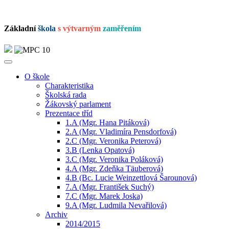
Základní
škola
s výtvarným
zaměřením
O škole
Charakteristika
Školská rada
Žákovský parlament
Prezentace tříd
1.A (Mgr. Hana Pitáková)
2.A (Mgr. Vladimíra Pensdorfová)
2.C (Mgr. Veronika Peterová)
3.B (Lenka Opatová)
3.C (Mgr. Veronika Poláková)
4.A (Mgr. Zdeňka Täuberová)
4.B (Bc. Lucie Weinzettlová Šarounová)
7.A (Mgr. František Suchý)
7.C (Mgr. Marek Joska)
9.A (Mgr. Ludmila Nevařilová)
Archiv
2014/2015