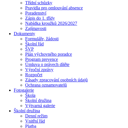
Třídní schůzky
Pravidla pro omlouvání absence
Poradenství
Zápis do 1. třídy
Nabídka kroužků 2026/2027
Zajímavosti
Dokumenty
Formuláře, žádosti
Školní řád
ŠVP
Plán výchovného poradce
Program prevence
Úmluva o právech dítěte
Výroční zprávy
Rozpočet
Zásady zpracování osobních údajů
Ochrana oznamovatelů
Fotogalerie
Škola
Školní družina
Výtvarná galerie
Školní družina
Denní režim
Vnitřní řád
Platba