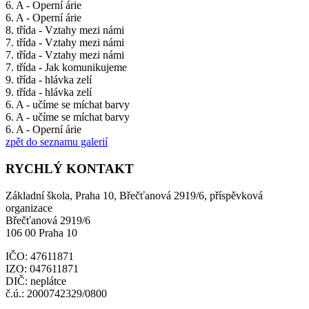
6. A - Operní árie
6. A - Operní árie
8. třída - Vztahy mezi námi
7. třída - Vztahy mezi námi
7. třída - Vztahy mezi námi
7. třída - Jak komunikujeme
9. třída - hlávka zelí
9. třída - hlávka zelí
6. A - učíme se míchat barvy
6. A - učíme se míchat barvy
6. A - Operní árie
zpět do seznamu galerií
RYCHLÝ KONTAKT
Základní škola, Praha 10, Břečťanová 2919/6, příspěvková
organizace
Břečťanová 2919/6
106 00 Praha 10
IČO: 47611871
IZO: 047611871
DIČ: neplátce
č.ú.: 2000742329/0800