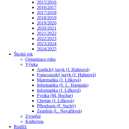
2015/2016
2016/2017
2017/2018
2018/2019
2019/2020
2020/2021
2021/2022
2022/2023
2023/2024
2024/2025
Školní rok
Organizace roku
Výuka
Anglický jazyk (J. Hahnová)
Francouzský jazyk (J. Hahnová)
Matematika (J. Lišková)
Informatika (S. L. Hampala)
Informatika (J. Lišková)
Fyzika (M. Buchar)
Chemie (J. Lišková)
Přírodopis (F. Suchý)
Zeměpis (L. Nevařilová)
Zvonění
Knihovna
Rodiče