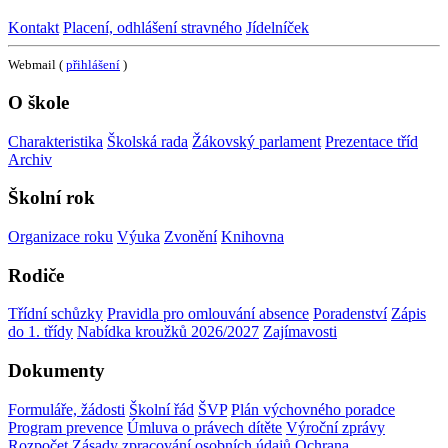
Kontakt
Placení, odhlášení stravného
Jídelníček
Webmail (
přihlášení
)
O škole
Charakteristika
Školská rada
Žákovský parlament
Prezentace tříd
Archiv
Školní rok
Organizace roku
Výuka
Zvonění
Knihovna
Rodiče
Třídní schůzky
Pravidla pro omlouvání absence
Poradenství
Zápis
do 1. třídy
Nabídka kroužků 2026/2027
Zajímavosti
Dokumenty
Formuláře, žádosti
Školní řád
ŠVP
Plán výchovného poradce
Program prevence
Úmluva o právech dítěte
Výroční zprávy
Rozpočet
Zásady zpracování osobních údajů
Ochrana