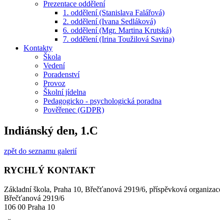
Prezentace oddělení
1. oddělení (Stanislava Falářová)
2. oddělení (Ivana Sedláková)
6. oddělení (Mgr. Martina Krutská)
7. oddělení (Irina Toužilová Savina)
Kontakty
Škola
Vedení
Poradenství
Provoz
Školní jídelna
Pedagogicko - psychologická poradna
Pověřenec (GDPR)
Indiánský den, 1.C
zpět do seznamu galerií
RYCHLÝ KONTAKT
Základní škola, Praha 10, Břečťanová 2919/6, příspěvková organizac
Břečťanová 2919/6
106 00 Praha 10