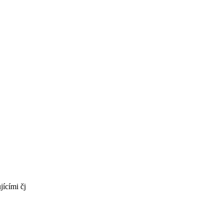
jícími čj