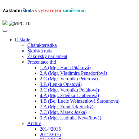
Základní
škola
s výtvarným
zaměřením
O škole
Charakteristika
Školská rada
Žákovský parlament
Prezentace tříd
1.A (Mgr. Hana Pitáková)
2.A (Mgr. Vladimíra Pensdorfová)
2.C (Mgr. Veronika Peterová)
3.B (Lenka Opatová)
3.C (Mgr. Veronika Poláková)
4.A (Mgr. Zdeňka Täuberová)
4.B (Bc. Lucie Weinzettlová Šarounová)
7.A (Mgr. František Suchý)
7.C (Mgr. Marek Joska)
9.A (Mgr. Ludmila Nevařilová)
Archiv
2014/2015
2015/2016