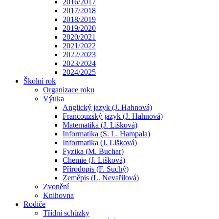
2016/2017
2017/2018
2018/2019
2019/2020
2020/2021
2021/2022
2022/2023
2023/2024
2024/2025
Školní rok
Organizace roku
Výuka
Anglický jazyk (J. Hahnová)
Francouzský jazyk (J. Hahnová)
Matematika (J. Lišková)
Informatika (S. L. Hampala)
Informatika (J. Lišková)
Fyzika (M. Buchar)
Chemie (J. Lišková)
Přírodopis (F. Suchý)
Zeměpis (L. Nevařilová)
Zvonění
Knihovna
Rodiče
Třídní schůzky