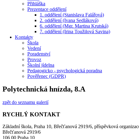
Přihláška
Prezentace oddělení
1. oddělení (Stanislava Falářová)
2. oddělení (Ivana Sedláková)
6. oddělení (Mgr. Martina Krutská)
7. oddělení (Irina Toužilová Savina)
Kontakty
Škola
Vedení
Poradenství
Provoz
Školní jídelna
Pedagogicko - psychologická poradna
Pověřenec (GDPR)
Polytechnická hnízda, 8.A
zpět do seznamu galerií
RYCHLÝ KONTAKT
Základní škola, Praha 10, Břečťanová 2919/6, příspěvková organizac
Břečťanová 2919/6
106 00 Praha 10