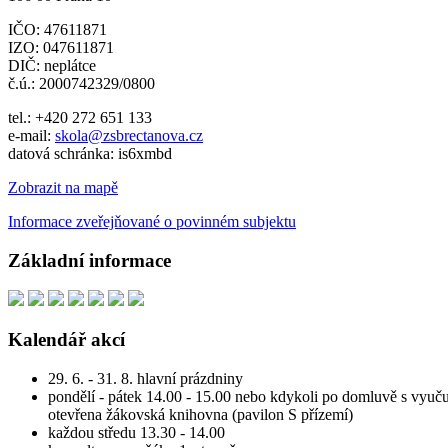
IČO: 47611871
IZO: 047611871
DIČ: neplátce
č.ú.: 2000742329/0800
tel.: +420 272 651 133
e-mail:
skola@zsbrectanova.cz
datová schránka: is6xmbd
Zobrazit na mapě
Informace zveřejňované o povinném subjektu
Základní informace
Kalendář akcí
29. 6. - 31. 8. hlavní prázdniny
pondělí - pátek 14.00 - 15.00 nebo kdykoli po domluvě s vyuču
otevřena žákovská knihovna (pavilon S přízemí)
každou středu 13.30 - 14.00