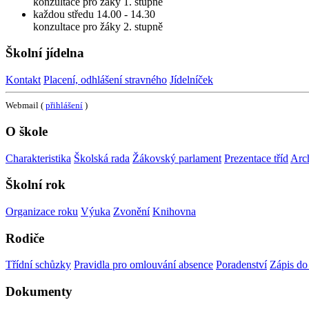
konzultace pro žáky 1. stupně
každou středu 14.00 - 14.30
konzultace pro žáky 2. stupně
Školní jídelna
Kontakt
Placení, odhlášení stravného
Jídelníček
Webmail (
přihlášení
)
O škole
Charakteristika
Školská rada
Žákovský parlament
Prezentace tříd
Arc
Školní rok
Organizace roku
Výuka
Zvonění
Knihovna
Rodiče
Třídní schůzky
Pravidla pro omlouvání absence
Poradenství
Zápis do 
Dokumenty