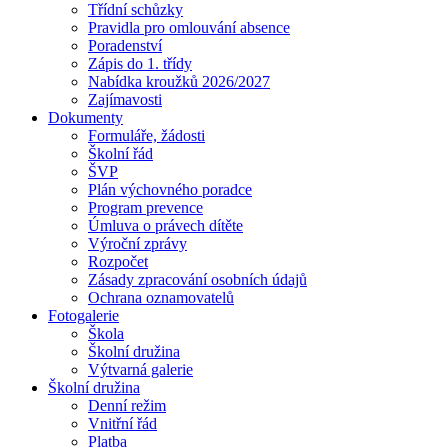
Třídní schůzky
Pravidla pro omlouvání absence
Poradenství
Zápis do 1. třídy
Nabídka kroužků 2026/2027
Zajímavosti
Dokumenty
Formuláře, žádosti
Školní řád
ŠVP
Plán výchovného poradce
Program prevence
Úmluva o právech dítěte
Výroční zprávy
Rozpočet
Zásady zpracování osobních údajů
Ochrana oznamovatelů
Fotogalerie
Škola
Školní družina
Výtvarná galerie
Školní družina
Denní režim
Vnitřní řád
Platba