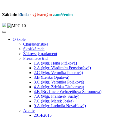
Základní
škola
s výtvarným
zaměřením
O škole
Charakteristika
Školská rada
Žákovský parlament
Prezentace tříd
1.A (Mgr. Hana Pitáková)
2.A (Mgr. Vladimíra Pensdorfová)
2.C (Mgr. Veronika Peterová)
3.B (Lenka Opatová)
3.C (Mgr. Veronika Poláková)
4.A (Mgr. Zdeňka Täuberová)
4.B (Bc. Lucie Weinzettlová Šarounová)
7.A (Mgr. František Suchý)
7.C (Mgr. Marek Joska)
9.A (Mgr. Ludmila Nevařilová)
Archiv
2014/2015