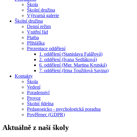
Škola
Školní družina
Výtvarná galerie
Školní družina
Denní režim
Vnitřní řád
Platba
Přihláška
Prezentace oddělení
1. oddělení (Stanislava Falářová)
2. oddělení (Ivana Sedláková)
6. oddělení (Mgr. Martina Krutská)
7. oddělení (Irina Toužilová Savina)
Kontakty
Škola
Vedení
Poradenství
Provoz
Školní jídelna
Pedagogicko - psychologická poradna
Pověřenec (GDPR)
Aktuálně z naší školy