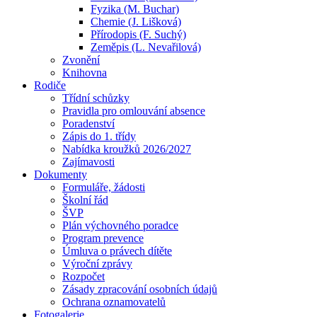
Fyzika (M. Buchar)
Chemie (J. Lišková)
Přírodopis (F. Suchý)
Zeměpis (L. Nevařilová)
Zvonění
Knihovna
Rodiče
Třídní schůzky
Pravidla pro omlouvání absence
Poradenství
Zápis do 1. třídy
Nabídka kroužků 2026/2027
Zajímavosti
Dokumenty
Formuláře, žádosti
Školní řád
ŠVP
Plán výchovného poradce
Program prevence
Úmluva o právech dítěte
Výroční zprávy
Rozpočet
Zásady zpracování osobních údajů
Ochrana oznamovatelů
Fotogalerie