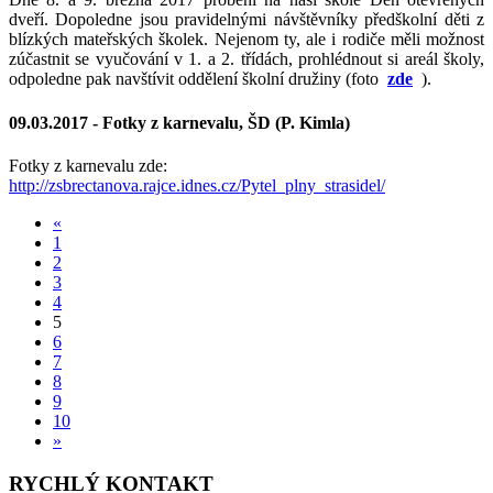
dveří. Dopoledne jsou pravidelnými návštěvníky předškolní děti z
blízkých mateřských školek. Nejenom ty, ale i rodiče měli možnost
zúčastnit se vyučování v 1. a 2. třídách, prohlédnout si areál školy,
odpoledne pak navštívit oddělení školní družiny (foto
zde
).
09.03.2017 -
Fotky z karnevalu, ŠD (P. Kimla)
Fotky z karnevalu zde:
http://zsbrectanova.rajce.idnes.cz/Pytel_plny_strasidel/
«
1
2
3
4
5
6
7
8
9
10
»
RYCHLÝ KONTAKT