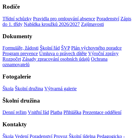
Rodiče
Třídní schůzky
Pravidla pro omlouvání absence
Poradenství
Zápis
do 1. třídy
Nabídka kroužků 2026/2027
Zajímavosti
Dokumenty
Formuláře, žádosti
Školní řád
ŠVP
Plán výchovného poradce
Program prevence
Úmluva o právech dítěte
Výroční zprávy
Rozpočet
Zásady zpracování osobních údajů
Ochrana
oznamovatelů
Fotogalerie
Škola
Školní družina
Výtvarná galerie
Školní družina
Denní režim
Vnitřní řád
Platba
Přihláška
Prezentace oddělení
Kontakty
Škola
Vedení
Poradenství
Provoz
Školní jídelna
Pedagogicko -