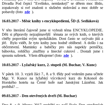
Divadla Pod čepicí "Evelínko, nemlaskej!" se dětem moc líbilo,
zopakovaly si své znalosti o slušném stolování a moc dobře se
pobavily (foto
zde
).
16.03.2017 -
Měsíc knihy s encyklopediemi, ŠD (I. Sedláková)
V této literární čajovně jsme si vybrali téma ENCYKLOPEDIE.
Děti si připravily nejzajímavější témata ze svých knih, o kterých
chtěly popovídat svým spolužákům. Dost často se ozývalo jůů a
jéé. Bylo vidět, že tyto knihy jsou hodně oblíbené. A došlo i na
občerstvení. Maminky a babičky pro nás napekly perníčky,
bábovku, rohlíčky ,muffiny a linecké cukroví . Dostali jsme i
spoustu sušenek. Všem děkujeme! (foto
zde
).
10.03.2017 -
Lyžařský kurz, 2. stupeň (M. Buchar, V. Kunc)
V pátek 10. 3. vyjeli žáci 7., 8. a 9. třídy pod vedením pana učitele
Mgr. V. Kunce na lyžařský výcvikový kurz do Krkonoš do
Horského hotelu na Černé hoře nad Janskými Lázněmi. Jak
probíhá? ...
09.03.2017 -
Den otevřených dveří (M. Buchar)
Dne 8. a 9. března 2017 proběhl na naší škole Den otevřených