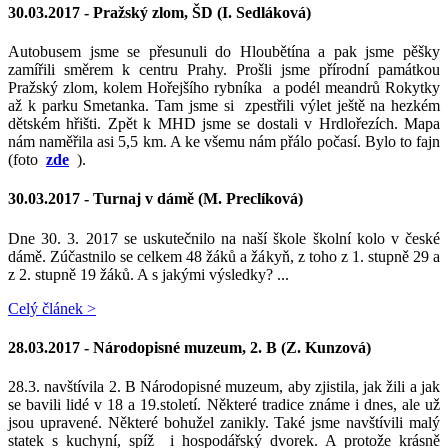
30.03.2017 -
Pražský zlom, ŠD (I. Sedláková)
Autobusem jsme se přesunuli do Hloubětína a pak jsme pěšky
zamířili směrem k centru Prahy. Prošli jsme přírodní památkou
Pražský zlom, kolem Hořejšího rybníka a podél meandrů Rokytky
až k parku Smetanka. Tam jsme si zpestřili výlet ještě na hezkém
dětském hřišti. Zpět k MHD jsme se dostali v Hrdlořezích. Mapa
nám naměřila asi 5,5 km. A ke všemu nám přálo počasí. Bylo to fajn
(foto
zde
).
30.03.2017 -
Turnaj v dámě (M. Preclíková)
Dne 30. 3. 2017 se uskutečnilo na naší škole školní kolo v české
dámě. Zúčastnilo se celkem 48 žáků a žákyň, z toho z 1. stupně 29 a
z 2. stupně 19 žáků. A s jakými výsledky? ...
Celý článek >
28.03.2017 -
Národopisné muzeum, 2. B (Z. Kunzová)
28.3. navštívila 2. B Národopisné muzeum, aby zjistila, jak žili a jak
se bavili lidé v 18 a 19.století. Některé tradice známe i dnes, ale už
jsou upravené. Některé bohužel zanikly. Také jsme navštívili malý
statek s kuchyní, spíž i hospodářský dvorek. A protože krásně