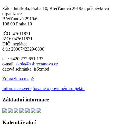
Základní škola, Praha 10, Břečťanová 2919/6, příspěvková
organizace
Břečťanová 2919/6
106 00 Praha 10
IČO: 47611871
IZO: 047611871
DIČ: neplátce
č.ú.: 2000742329/0800
tel.: +420 272 651 133
e-mail:
skola@zsbrectanova.cz
datová schránka: is6xmbd
Zobrazit na mapě
Informace zveřejňované o povinném subjektu
Základní informace
Kalendář akcí