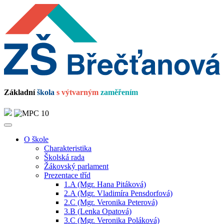
Základní
škola
s výtvarným
zaměřením
O škole
Charakteristika
Školská rada
Žákovský parlament
Prezentace tříd
1.A (Mgr. Hana Pitáková)
2.A (Mgr. Vladimíra Pensdorfová)
2.C (Mgr. Veronika Peterová)
3.B (Lenka Opatová)
3.C (Mgr. Veronika Poláková)