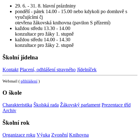
29. 6. - 31. 8. hlavní prázdniny
pondělí - pátek 14.00 - 15.00 nebo kdykoli po domluvě s
vyučujícími čj
otevřena žákovská knihovna (pavilon S přízemí)
každou středu 13.30 - 14.00
konzultace pro žáky 1. stupně
každou středu 14.00 - 14.30
konzultace pro žáky 2. stupně
Školní jídelna
Kontakt
Placení, odhlášení stravného
Jídelníček
Webmail (
přihlášení
)
O škole
Charakteristika
Školská rada
Žákovský parlament
Prezentace tříd
Archiv
Školní rok
Organizace roku
Výuka
Zvonění
Knihovna