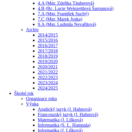
4.A (Mgr. Zdeňka Täuberová)
4.B (Bc. Lucie Weinzettlová Šarounová)
7.A (Mgr. František Suchý)
7.C (Mgr. Marek Joska)
9.A (Mgr. Ludmila Nevařilová)
Archiv
2014/2015
2015/2016
2016/2017
2017/2018
2018/2019
2019/2020
2020/2021
2021/2022
2022/2023
2023/2024
2024/2025
Školní rok
Organizace roku
Výuka
Anglický jazyk (J. Hahnová)
Francouzský jazyk (J. Hahnová)
Matematika (J. Lišková)
Informatika (S. L. Hampala)
Informatika (J. Lišková)