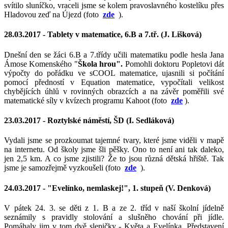
svítilo sluníčko, vraceli jsme se kolem pravoslavného kostelíku přes
Hladovou zeď na Újezd (foto
zde
).
28.03.2017 -
Tablety v matematice, 6.B a 7.tř. (J. Lišková)
Dnešní den se žáci 6.B a 7.třídy učili matematiku podle hesla Jana
Ámose Komenského "
Škola hrou".
Pomohli doktoru Popletovi dát
výpočty do pořádku ve sCOOL matematice, ujasnili si počítání
pomocí předností v Equation matematice, vypočítali velikost
chybějících úhlů v rovinných obrazcích a na závěr poměřili své
matematické síly v kvízech programu Kahoot (foto
zde
).
23.03.2017 -
Roztylské náměstí, ŠD (I. Sedláková)
Vydali jsme se prozkoumat tajemné tvary, které jsme viděli v mapě
na internetu. Od školy jsme šli pěšky. Ono to není ani tak daleko,
jen 2,5 km. A co jsme zjistili? Že to jsou různá dětská hřiště. Tak
jsme je samozřejmě vyzkoušeli (foto
zde
).
24.03.2017 -
"Evelínko, nemlaskej!", 1. stupeň (V. Denková)
V pátek 24. 3. se děti z 1. B a ze 2. tříd v naší školní jídelně
seznámily s pravidly stolování a slušněho chování při jídle.
Pomáhaly jim v tom dvě slepičky - Květa a Evelínka. Představení