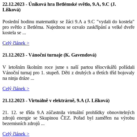
22.12.2023 -
Úniková hra Betlémské světlo, 9.A, 9.C (J.
Lišková)
Poslední hodinu matematiky se žáci 9.A a 9.C "vydali do kostela"
pro světlo z Betléma. Najednou se ozvalo zaskřípání a velké dveře
kostela se ...
Celý článek >
21.12.2023 -
Vánoční turnaje (K. Gavendová)
V letošním školním roce jsme s naší partou tělocvikářů pořádali
Vánoční turnaj pro 1. stupeň. Děti z druhých a třetích tříd bojovaly
na ninja dráze ...
Celý článek >
21.12.2023 -
Virtuálně v elektrárně, 9.A (J. Lišková)
21. 12. se třída 9.A zúčastnila virtuální prohlídky obnovitelných
zdrojů energie se Skupinou ČEZ. Pořad byl zaměřen na výrobu
bezemisních zdrojů ...
Celý článek >