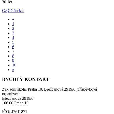
30. let ...
Celý článek >
«
1
2
3
4
5
6
7
8
9
10
»
RYCHLÝ KONTAKT
Základní škola, Praha 10, Břečťanová 2919/6, příspěvková
organizace
Břečťanová 2919/6
106 00 Praha 10
IČO: 47611871