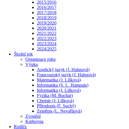
2015/2016
2016/2017
2017/2018
2018/2019
2019/2020
2020/2021
2021/2022
2022/2023
2023/2024
2024/2025
Školní rok
Organizace roku
Výuka
Anglický jazyk (J. Hahnová)
Francouzský jazyk (J. Hahnová)
Matematika (J. Lišková)
Informatika (S. L. Hampala)
Informatika (J. Lišková)
Fyzika (M. Buchar)
Chemie (J. Lišková)
Přírodopis (F. Suchý)
Zeměpis (L. Nevařilová)
Zvonění
Knihovna
Rodiče