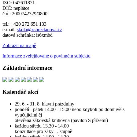
IZO: 047611871
DIČ: neplátce
č.ú.: 2000742329/0800
tel.: +420 272 651 133
e-mail:
skola@zsbrectanova.cz
datová schránka: is6xmbd
Zobrazit na mapě
Informace zveřejňované o povinném subjektu
Základní informace
Kalendář akcí
29. 6. - 31. 8. hlavní prázdniny
pondělí - pátek 14.00 - 15.00 nebo kdykoli po domluvě s
vyučujícími čj
otevřena žákovská knihovna (pavilon S přízemí)
každou středu 13.30 - 14.00
konzultace pro žáky 1. stupně
každou středu 14.00 - 14.30