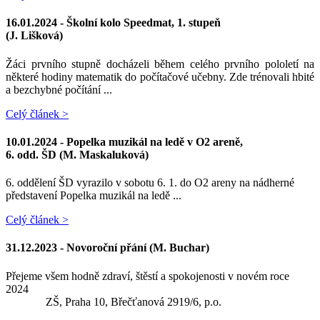
16.01.2024 -
Školní kolo Speedmat, 1. stupeň
(J. Lišková)
Žáci prvního stupně docházeli během celého prvního pololetí na
některé hodiny matematik do počítačové učebny. Zde trénovali hbité
a bezchybné počítání ...
Celý článek >
10.01.2024 -
Popelka muzikál na ledě v O2 areně,
6. odd. ŠD (M. Maskaluková)
6. oddělení ŠD vyrazilo v sobotu 6. 1. do O2 areny na nádherné
představení Popelka muzikál na ledě ...
Celý článek >
31.12.2023 -
Novoroční přání (M. Buchar)
Přejeme všem hodně zdraví, štěstí a spokojenosti v novém roce
2024
ZŠ, Praha 10, Břečťanová 2919/6, p.o.