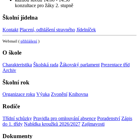
konzultace pro žáky 2. stupně
Školní jídelna
Kontakt
Placení, odhlášení stravného
Jídelníček
Webmail (
přihlášení
)
O škole
Charakteristika
Školská rada
Žákovský parlament
Prezentace tříd
Archiv
Školní rok
Organizace roku
Výuka
Zvonění
Knihovna
Rodiče
Třídní schůzky
Pravidla pro omlouvání absence
Poradenství
Zápis
do 1. třídy
Nabídka kroužků 2026/2027
Zajímavosti
Dokumenty