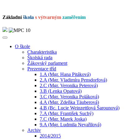
Základní
škola
s výtvarným
zaměřením
O škole
Charakteristika
Školská rada
Žákovský parlament
Prezentace tříd
1.A (Mgr. Hana Pitáková)
2.A (Mgr. Vladimíra Pensdorfová)
2.C (Mgr. Veronika Peterová)
3.B (Lenka Opatová)
3.C (Mgr. Veronika Poláková)
4.A (Mgr. Zdeňka Täuberová)
4.B (Bc. Lucie Weinzettlová Šarounová)
7.A (Mgr. František Suchý)
7.C (Mgr. Marek Joska)
9.A (Mgr. Ludmila Nevařilová)
Archiv
2014/2015