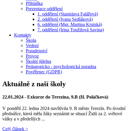
Přihláška
Prezentace oddělení
1. oddělení (Stanislava Falářová)
2. oddělení (Ivana Sedláková)
6. oddělení (Mgr. Martina Krutská)
7. oddělení (Irina Toužilová Savina)
Kontakty
Škola
Vedení
Poradenství
Provoz
Školní jídelna
Pedagogicko - psychologická poradna
Pověřenec (GDPR)
Aktuálně z naší školy
22.01.2024 -
Exkurze do Terezína, 9.B (H. Poláčková)
V pondělí 22. ledna 2024 navštívila 9. B město Terezín. Po úvodní
přednášce, která měla žáky seznámit se situací Židů za 2. světové
války a v předešlých ...
Celý článek >