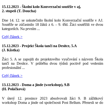
15.12.2023 -
Školní kolo Konverzační soutěže v aj,
2. stupeň (T. Doucha)
Dne 14. 12. se uskutečnilo školní kolo Konverzační soutěže v AJ.
Soutěže se zúčastnilo 18 žáků z 6. – 9. tříd. Žáci soutěžili ve dvou
kategoriích. Na prvním ...
Celý článek >
15.12.2023 -
Projekt Škola tančí na Desítce, 5.A
(J. Kůstka)
Žáci 5. A se zapojili do projektového vyučování s názvem Škola
tančí na Desítce. V průběhu dvou týdnů poctivě pod vedením
profesionální ...
Celý článek >
13.12.2023 -
Doma a jinde (workshop), 9.B
(H. Poláčková)
V úterý 12. prosince 2023 absolvovali žáci 9. B zážitkový
workshop Doma a jinde od společnosti Post Bellum. Přenesli se do