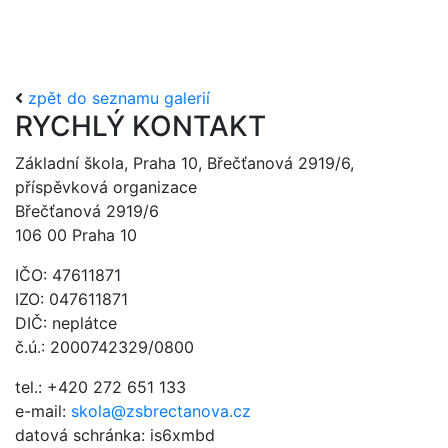
zpět do seznamu galerií
RYCHLÝ KONTAKT
Základní škola, Praha 10, Břečťanová 2919/6,
příspěvková organizace
Břečťanová 2919/6
106 00 Praha 10
IČO: 47611871
IZO: 047611871
DIČ: neplátce
č.ú.: 2000742329/0800
tel.: +420 272 651 133
e-mail:
skola@zsbrectanova.cz
datová schránka: is6xmbd