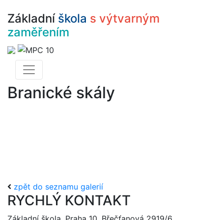
Základní
škola
s výtvarným
zaměřením
Branické skály
zpět do seznamu galerií
RYCHLÝ KONTAKT
Základní škola, Praha 10, Břečťanová 2919/6,