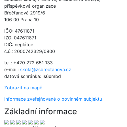
příspěvková organizace
Břečťanová 2919/6
106 00 Praha 10
IČO: 47611871
IZO: 047611871
DIČ: neplátce
č.ú.: 2000742329/0800
tel.: +420 272 651 133
e-mail:
skola@zsbrectanova.cz
datová schránka: is6xmbd
Zobrazit na mapě
Informace zveřejňované o povinném subjektu
Základní informace