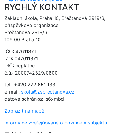
RYCHLÝ KONTAKT
Základní škola, Praha 10, Břečťanová 2919/6,
příspěvková organizace
Břečťanová 2919/6
106 00 Praha 10
IČO: 47611871
IZO: 047611871
DIČ: neplátce
č.ú.: 2000742329/0800
tel.: +420 272 651 133
e-mail:
skola@zsbrectanova.cz
datová schránka: is6xmbd
Zobrazit na mapě
Informace zveřejňované o povinném subjektu