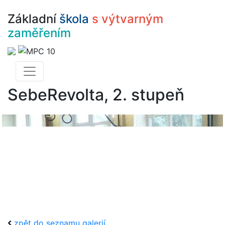
Základní
škola
s výtvarným
zaměřením
SebeRevolta, 2. stupeň
zpět do seznamu galerií