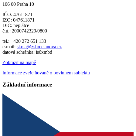
106 00 Praha 10
IČO: 47611871
IZO: 047611871
DIČ: neplátce
č.ú.: 2000742329/0800
tel.: +420 272 651 133
e-mail:
skola@zsbrectanova.cz
datová schránka: is6xmbd
Zobrazit na mapě
Informace zveřejňované o povinném subjektu
Základní informace