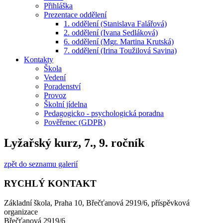
Přihláška
Prezentace oddělení
1. oddělení (Stanislava Falářová)
2. oddělení (Ivana Sedláková)
6. oddělení (Mgr. Martina Krutská)
7. oddělení (Irina Toužilová Savina)
Kontakty
Škola
Vedení
Poradenství
Provoz
Školní jídelna
Pedagogicko - psychologická poradna
Pověřenec (GDPR)
Lyžařský kurz, 7., 9. ročník
zpět do seznamu galerií
RYCHLÝ KONTAKT
Základní škola, Praha 10, Břečťanová 2919/6, příspěvková
organizace
Břečťanová 2919/6