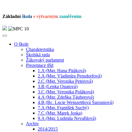
Základní
škola
s výtvarným
zaměřením
O škole
Charakteristika
Školská rada
Žákovský parlament
Prezentace tříd
1.A (Mgr. Hana Pitáková)
2.A (Mgr. Vladimíra Pensdorfová)
2.C (Mgr. Veronika Peterová)
3.B (Lenka Opatová)
3.C (Mgr. Veronika Poláková)
4.A (Mgr. Zdeňka Täuberová)
4.B (Bc. Lucie Weinzettlová Šarounová)
7.A (Mgr. František Suchý)
7.C (Mgr. Marek Joska)
9.A (Mgr. Ludmila Nevařilová)
Archiv
2014/2015