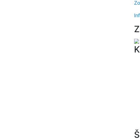
Zo
In
Z
K
Š