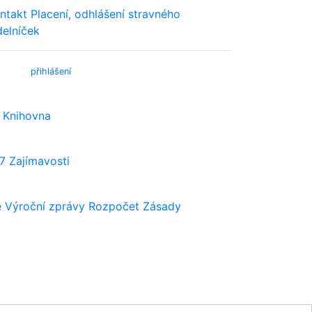
ntakt
Placení, odhlášení stravného
delníček
bmail (
přihlášení
)
Knihovna
7
Zajímavosti
e
Výroční zprávy
Rozpočet
Zásady