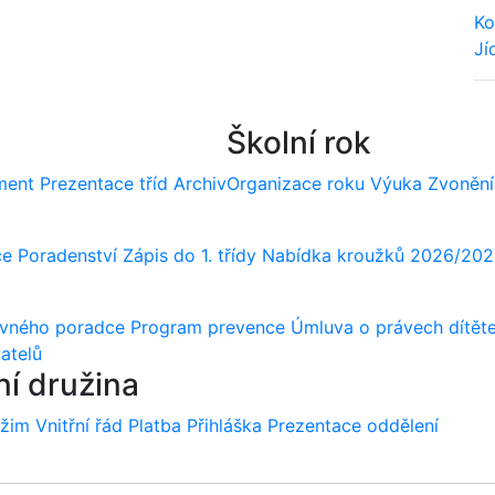
Ko
Jí
We
Školní rok
ment
Prezentace tříd
Archiv
Organizace roku
Výuka
Zvonění
ce
Poradenství
Zápis do 1. třídy
Nabídka kroužků 2026/202
ovného poradce
Program prevence
Úmluva o právech dítět
atelů
ní družina
ežim
Vnitřní řád
Platba
Přihláška
Prezentace oddělení