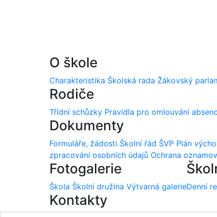
O škole
Charakteristika
Školská rada
Žákovský parla
Rodiče
Třídní schůzky
Pravidla pro omlouvání absen
Dokumenty
Formuláře, žádosti
Školní řád
ŠVP
Plán vých
zpracování osobních údajů
Ochrana oznamov
Fotogalerie
Škol
Škola
Školní družina
Výtvarná galerie
Denní r
Kontakty