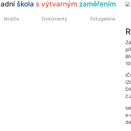
ladní
škola
s výtvarným
zaměřením
Rodiče
Dokumenty
Fotogalerie
R
Zá
př
Bř
10
IČ
IZ
DI
č.
te
e-
da