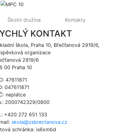
Školní družina
Kontakty
YCHLÝ KONTAKT
kladní škola, Praha 10, Břečťanová 2919/6,
íspěvková organizace
ečťanová 2919/6
6 00 Praha 10
O: 47611871
O: 047611871
Č: neplátce
ú.: 2000742329/0800
l.: +420 272 651 133
mail:
skola@zsbrectanova.cz
tová schránka: is6xmbd