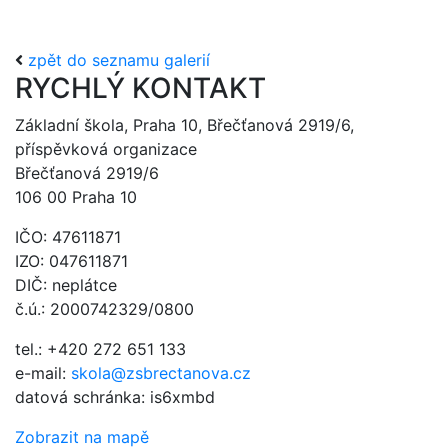
zpět do seznamu galerií
RYCHLÝ KONTAKT
Základní škola, Praha 10, Břečťanová 2919/6,
příspěvková organizace
Břečťanová 2919/6
106 00 Praha 10
IČO: 47611871
IZO: 047611871
DIČ: neplátce
č.ú.: 2000742329/0800
tel.: +420 272 651 133
e-mail:
skola@zsbrectanova.cz
datová schránka: is6xmbd
Zobrazit na mapě