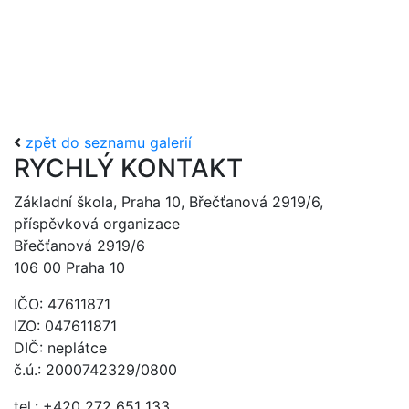
zpět do seznamu galerií
RYCHLÝ KONTAKT
Základní škola, Praha 10, Břečťanová 2919/6,
příspěvková organizace
Břečťanová 2919/6
106 00 Praha 10
IČO: 47611871
IZO: 047611871
DIČ: neplátce
č.ú.: 2000742329/0800
tel.: +420 272 651 133