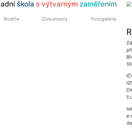
ladní
škola
s výtvarným
zaměřením
Rodiče
Dokumenty
Fotogalerie
R
Zá
př
Bř
10
IČ
IZ
DI
č.
te
e-
da