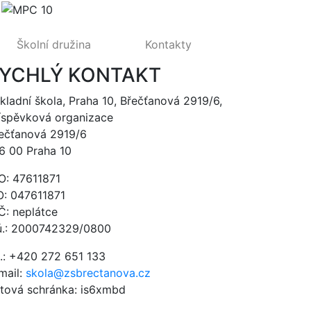
Školní družina
Kontakty
YCHLÝ KONTAKT
kladní škola, Praha 10, Břečťanová 2919/6,
íspěvková organizace
ečťanová 2919/6
6 00 Praha 10
O: 47611871
O: 047611871
Č: neplátce
ú.: 2000742329/0800
l.: +420 272 651 133
mail:
skola@zsbrectanova.cz
tová schránka: is6xmbd