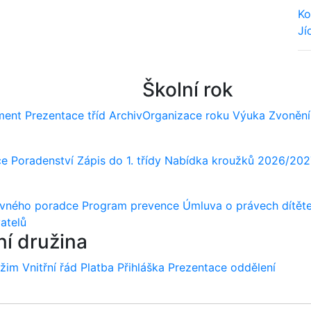
Ko
Jí
We
Školní rok
ment
Prezentace tříd
Archiv
Organizace roku
Výuka
Zvonění
ce
Poradenství
Zápis do 1. třídy
Nabídka kroužků 2026/202
ovného poradce
Program prevence
Úmluva o právech dítět
atelů
ní družina
ežim
Vnitřní řád
Platba
Přihláška
Prezentace oddělení