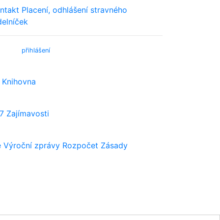
ntakt
Placení, odhlášení stravného
delníček
bmail (
přihlášení
)
Knihovna
7
Zajímavosti
e
Výroční zprávy
Rozpočet
Zásady