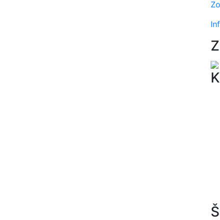
Zo
In
Z
K
Š