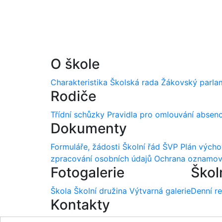
O škole
Charakteristika
Školská rada
Žákovský parla
Rodiče
Třídní schůzky
Pravidla pro omlouvání absen
Dokumenty
Formuláře, žádosti
Školní řád
ŠVP
Plán vých
zpracování osobních údajů
Ochrana oznamov
Fotogalerie
Škol
Škola
Školní družina
Výtvarná galerie
Denní r
Kontakty