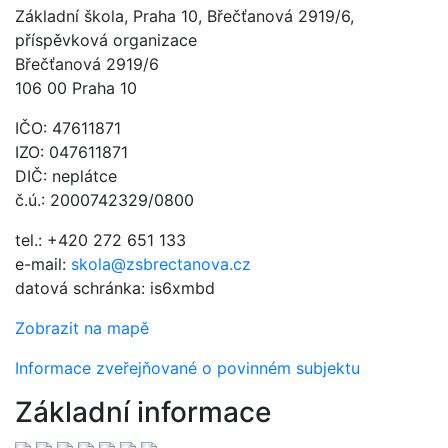
Základní škola, Praha 10, Břečťanová 2919/6,
příspěvková organizace
Břečťanová 2919/6
106 00 Praha 10
IČO: 47611871
IZO: 047611871
DIČ: neplátce
č.ú.: 2000742329/0800
tel.: +420 272 651 133
e-mail:
skola@zsbrectanova.cz
datová schránka: is6xmbd
Zobrazit na mapě
Informace zveřejňované o povinném subjektu
Základní informace