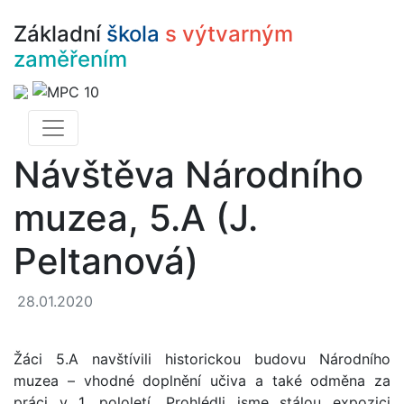
Základní
škola
s výtvarným
zaměřením
Návštěva Národního
muzea, 5.A (J.
Peltanová)
28.01.2020
Žáci 5.A navštívili historickou budovu Národního
muzea – vhodné doplnění učiva a také odměna za
práci v 1. pololetí. Prohlédli jsme stálou expozici