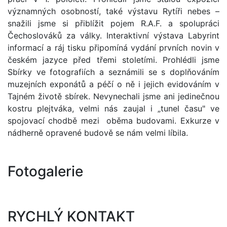
významných osobností, také výstavu Rytíři nebes –
snažili jsme si přiblížit pojem R.A.F. a spolupráci
Čechoslováků za války. Interaktivní výstava Labyrint
informací a ráj tisku připomíná vydání prvních novin v
českém jazyce před třemi stoletími. Prohlédli jsme
Sbírky ve fotografiích a seznámili se s doplňováním
muzejních exponátů a péčí o ně i jejich evidováním v
Tajném životě sbírek. Nevynechali jsme ani jedinečnou
kostru plejtváka, velmi nás zaujal i „tunel času" ve
spojovací chodbě mezi oběma budovami. Exkurze v
nádherně opravené budově se nám velmi líbila.
Fotogalerie
RYCHLÝ KONTAKT