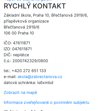
RYCHLÝ KONTAKT
Základní škola, Praha 10, Břečťanová 2919/6,
příspěvková organizace
Břečťanová 2919/6
106 00 Praha 10
IČO: 47611871
IZO: 047611871
DIČ: neplátce
č.ú.: 2000742329/0800
tel.: +420 272 651 133
e-mail:
skola@zsbrectanova.cz
datová schránka: is6xmbd
Zobrazit na mapě
Informace zveřejňované o povinném subjektu