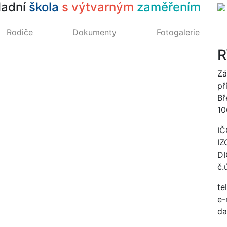
ladní
škola
s výtvarným
zaměřením
Rodiče
Dokumenty
Fotogalerie
R
Zá
př
Bř
10
IČ
IZ
DI
č.
te
e-
da