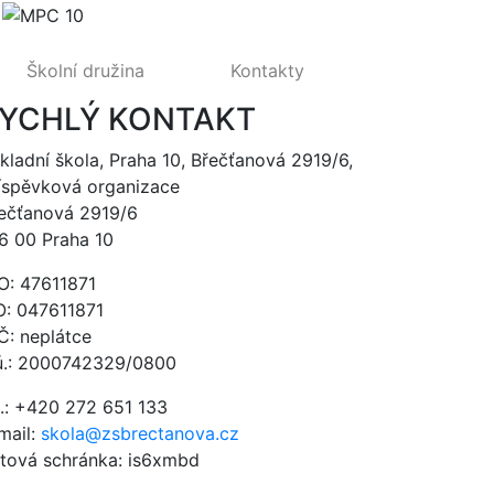
Školní družina
Kontakty
YCHLÝ KONTAKT
kladní škola, Praha 10, Břečťanová 2919/6,
íspěvková organizace
ečťanová 2919/6
6 00 Praha 10
O: 47611871
O: 047611871
Č: neplátce
ú.: 2000742329/0800
l.: +420 272 651 133
mail:
skola@zsbrectanova.cz
tová schránka: is6xmbd