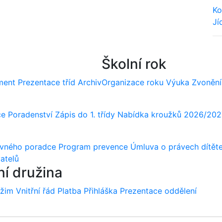
Ko
Jí
We
Školní rok
ment
Prezentace tříd
Archiv
Organizace roku
Výuka
Zvonění
ce
Poradenství
Zápis do 1. třídy
Nabídka kroužků 2026/202
ovného poradce
Program prevence
Úmluva o právech dítět
atelů
ní družina
ežim
Vnitřní řád
Platba
Přihláška
Prezentace oddělení