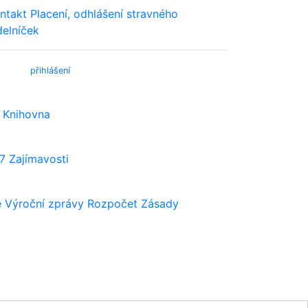
ntakt
Placení, odhlášení stravného
delníček
bmail (
přihlášení
)
Knihovna
7
Zajímavosti
e
Výroční zprávy
Rozpočet
Zásady