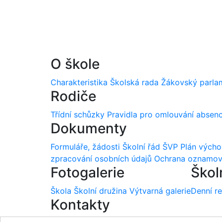
O škole
Charakteristika
Školská rada
Žákovský parla
Rodiče
Třídní schůzky
Pravidla pro omlouvání absen
Dokumenty
Formuláře, žádosti
Školní řád
ŠVP
Plán vých
zpracování osobních údajů
Ochrana oznamov
Fotogalerie
Škol
Škola
Školní družina
Výtvarná galerie
Denní r
Kontakty