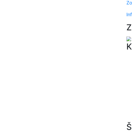
Zo
In
Z
K
Š