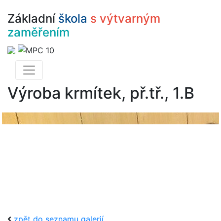
Základní
škola
s výtvarným
zaměřením
Výroba krmítek, př.tř., 1.B
zpět do seznamu galerií