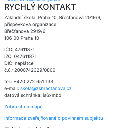
RYCHLÝ KONTAKT
Základní škola, Praha 10, Břečťanová 2919/6,
příspěvková organizace
Břečťanová 2919/6
106 00 Praha 10
IČO: 47611871
IZO: 047611871
DIČ: neplátce
č.ú.: 2000742329/0800
tel.: +420 272 651 133
e-mail:
skola@zsbrectanova.cz
datová schránka: is6xmbd
Zobrazit na mapě
Informace zveřejňované o povinném subjektu