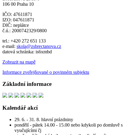
106 00 Praha 10
IČO: 47611871
IZO: 047611871
DIČ: neplátce
č.ú.: 2000742329/0800
tel.: +420 272 651 133
e-mail:
skola@zsbrectanova.cz
datová schránka: is6xmbd
Zobrazit na mapě
Informace zveřejňované o povinném subjektu
Základní informace
Kalendář akcí
29. 6. - 31. 8. hlavní prázdniny
pondělí - pátek 14.00 - 15.00 nebo kdykoli po domluvě s
vyučujícími čj