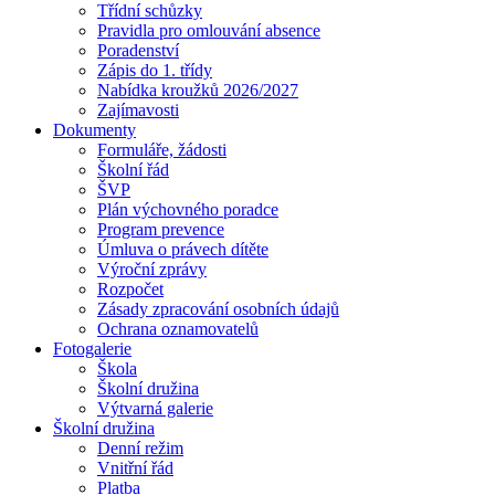
Třídní schůzky
Pravidla pro omlouvání absence
Poradenství
Zápis do 1. třídy
Nabídka kroužků 2026/2027
Zajímavosti
Dokumenty
Formuláře, žádosti
Školní řád
ŠVP
Plán výchovného poradce
Program prevence
Úmluva o právech dítěte
Výroční zprávy
Rozpočet
Zásady zpracování osobních údajů
Ochrana oznamovatelů
Fotogalerie
Škola
Školní družina
Výtvarná galerie
Školní družina
Denní režim
Vnitřní řád
Platba