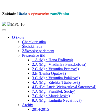
Základní
škola
s výtvarným
zaměřením
O škole
Charakteristika
Školská rada
Žákovský parlament
Prezentace tříd
1.A (Mgr. Hana Pitáková)
2.A (Mgr. Vladimíra Pensdorfová)
2.C (Mgr. Veronika Peterová)
3.B (Lenka Opatová)
3.C (Mgr. Veronika Poláková)
4.A (Mgr. Zdeňka Täuberová)
4.B (Bc. Lucie Weinzettlová Šarounová)
7.A (Mgr. František Suchý)
7.C (Mgr. Marek Joska)
9.A (Mgr. Ludmila Nevařilová)
Archiv
2014/2015