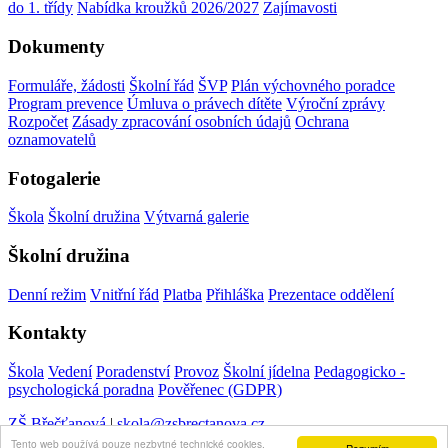
do 1. třídy
Nabídka kroužků 2026/2027
Zajímavosti
Dokumenty
Formuláře, žádosti
Školní řád
ŠVP
Plán výchovného poradce
Program prevence
Úmluva o právech dítěte
Výroční zprávy
Rozpočet
Zásady zpracování osobních údajů
Ochrana
oznamovatelů
Fotogalerie
Škola
Školní družina
Výtvarná galerie
Školní družina
Denní režim
Vnitřní řád
Platba
Přihláška
Prezentace oddělení
Kontakty
Škola
Vedení
Poradenství
Provoz
Školní jídelna
Pedagogicko -
psychologická poradna
Pověřenec (GDPR)
ZŠ Břečťanová
|
skola@zsbrectanova.cz
Tento web používá pouze nezbytné technické cookies,