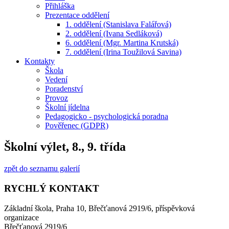
Přihláška
Prezentace oddělení
1. oddělení (Stanislava Falářová)
2. oddělení (Ivana Sedláková)
6. oddělení (Mgr. Martina Krutská)
7. oddělení (Irina Toužilová Savina)
Kontakty
Škola
Vedení
Poradenství
Provoz
Školní jídelna
Pedagogicko - psychologická poradna
Pověřenec (GDPR)
Školní výlet, 8., 9. třída
zpět do seznamu galerií
RYCHLÝ KONTAKT
Základní škola, Praha 10, Břečťanová 2919/6, příspěvková
organizace
Břečťanová 2919/6