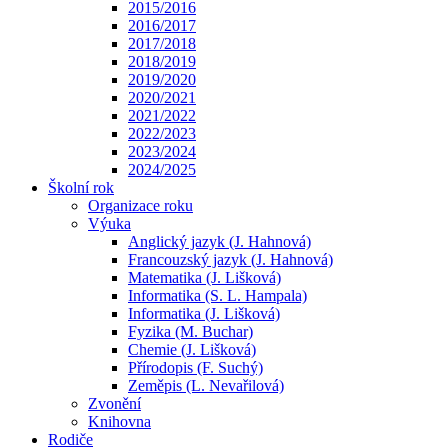
2015/2016
2016/2017
2017/2018
2018/2019
2019/2020
2020/2021
2021/2022
2022/2023
2023/2024
2024/2025
Školní rok
Organizace roku
Výuka
Anglický jazyk (J. Hahnová)
Francouzský jazyk (J. Hahnová)
Matematika (J. Lišková)
Informatika (S. L. Hampala)
Informatika (J. Lišková)
Fyzika (M. Buchar)
Chemie (J. Lišková)
Přírodopis (F. Suchý)
Zeměpis (L. Nevařilová)
Zvonění
Knihovna
Rodiče