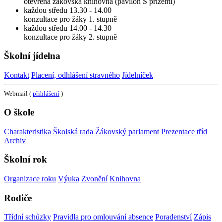
otevřena žákovská knihovna (pavilon S přízemí)
každou středu 13.30 - 14.00
konzultace pro žáky 1. stupně
každou středu 14.00 - 14.30
konzultace pro žáky 2. stupně
Školní jídelna
Kontakt
Placení, odhlášení stravného
Jídelníček
Webmail (
přihlášení
)
O škole
Charakteristika
Školská rada
Žákovský parlament
Prezentace tříd
Archiv
Školní rok
Organizace roku
Výuka
Zvonění
Knihovna
Rodiče
Třídní schůzky
Pravidla pro omlouvání absence
Poradenství
Zápis