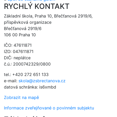
RYCHLÝ KONTAKT
Základní škola, Praha 10, Břečťanová 2919/6,
příspěvková organizace
Břečťanová 2919/6
106 00 Praha 10
IČO: 47611871
IZO: 047611871
DIČ: neplátce
č.ú.: 2000742329/0800
tel.: +420 272 651 133
e-mail:
skola@zsbrectanova.cz
datová schránka: is6xmbd
Zobrazit na mapě
Informace zveřejňované o povinném subjektu