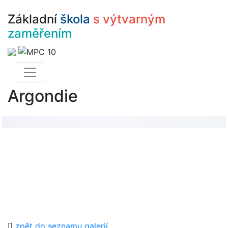
Základní
škola
s výtvarným
zaměřením
Argondie
zpět do seznamu galerií