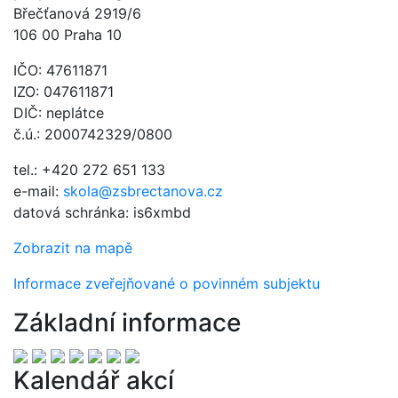
Břečťanová 2919/6
106 00 Praha 10
IČO: 47611871
IZO: 047611871
DIČ: neplátce
č.ú.: 2000742329/0800
tel.: +420 272 651 133
e-mail:
skola@zsbrectanova.cz
datová schránka: is6xmbd
Zobrazit na mapě
Informace zveřejňované o povinném subjektu
Základní informace
Kalendář akcí