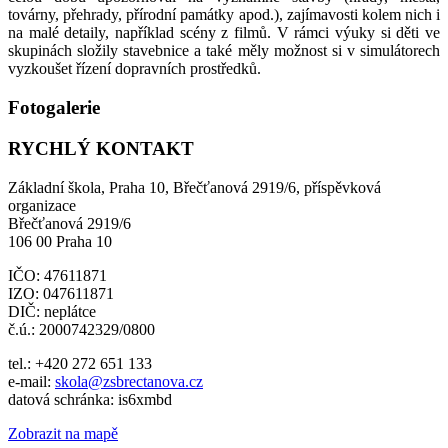
továrny, přehrady, přírodní památky apod.), zajímavosti kolem nich i
na malé detaily, například scény z filmů. V rámci výuky si děti ve
skupinách složily stavebnice a také měly možnost si v simulátorech
vyzkoušet řízení dopravních prostředků.
Fotogalerie
RYCHLÝ KONTAKT
Základní škola, Praha 10, Břečťanová 2919/6, příspěvková
organizace
Břečťanová 2919/6
106 00 Praha 10
IČO: 47611871
IZO: 047611871
DIČ: neplátce
č.ú.: 2000742329/0800
tel.: +420 272 651 133
e-mail:
skola@zsbrectanova.cz
datová schránka: is6xmbd
Zobrazit na mapě