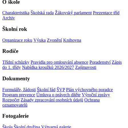
O škole
Charakteristika
Školská rada
Žákovský parlament
Prezentace tříd
Archiv
Školní rok
Organizace roku
Výuka
Zvonění
Knihovna
Rodiče
Třídní schůzky
Pravidla pro omlouvání absence
Poradenství
Zápis
do 1. třídy
Nabídka kroužků 2026/2027
Zajímavosti
Dokumenty
Formuláře, žádosti
Školní řád
ŠVP
Plán výchovného poradce
Program prevence
Úmluva o právech dítěte
Výroční zprávy
Rozpočet
Zásady zpracování osobních údajů
Ochrana
oznamovatelů
Fotogalerie
Škola
Školní družina
Výtvarná galerie