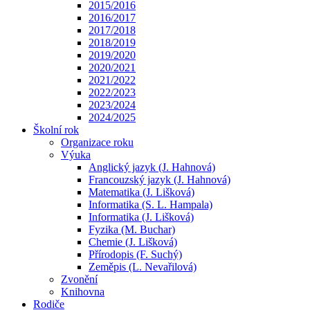
2015/2016
2016/2017
2017/2018
2018/2019
2019/2020
2020/2021
2021/2022
2022/2023
2023/2024
2024/2025
Školní rok
Organizace roku
Výuka
Anglický jazyk (J. Hahnová)
Francouzský jazyk (J. Hahnová)
Matematika (J. Lišková)
Informatika (S. L. Hampala)
Informatika (J. Lišková)
Fyzika (M. Buchar)
Chemie (J. Lišková)
Přírodopis (F. Suchý)
Zeměpis (L. Nevařilová)
Zvonění
Knihovna
Rodiče