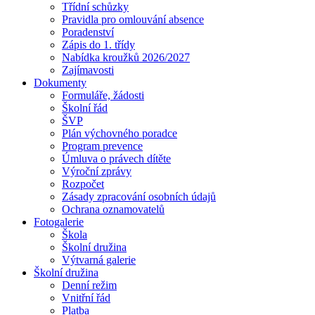
Třídní schůzky
Pravidla pro omlouvání absence
Poradenství
Zápis do 1. třídy
Nabídka kroužků 2026/2027
Zajímavosti
Dokumenty
Formuláře, žádosti
Školní řád
ŠVP
Plán výchovného poradce
Program prevence
Úmluva o právech dítěte
Výroční zprávy
Rozpočet
Zásady zpracování osobních údajů
Ochrana oznamovatelů
Fotogalerie
Škola
Školní družina
Výtvarná galerie
Školní družina
Denní režim
Vnitřní řád
Platba