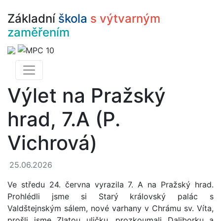
Základní
škola
s výtvarným
zaměřením
Výlet na Pražský
hrad, 7.A (P.
Vichrová)
25.06.2026
Ve středu 24. června vyrazila 7. A na Pražský hrad.
Prohlédli jsme si Starý královský palác s
Valdštejnským sálem, nové varhany v Chrámu sv. Víta,
prošli jsme Zlatou uličku, prozkoumali Daliborku a