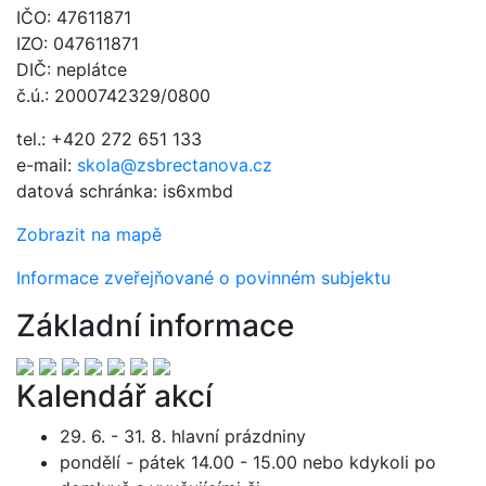
IČO: 47611871
IZO: 047611871
DIČ: neplátce
č.ú.: 2000742329/0800
tel.: +420 272 651 133
e-mail:
skola@zsbrectanova.cz
datová schránka: is6xmbd
Zobrazit na mapě
Informace zveřejňované o povinném subjektu
Základní informace
Kalendář akcí
29. 6. - 31. 8. hlavní prázdniny
pondělí - pátek 14.00 - 15.00 nebo kdykoli po