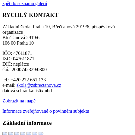
zpět do seznamu galerií
RYCHLÝ KONTAKT
Základní škola, Praha 10, Břečťanová 2919/6, příspěvková
organizace
Břečťanová 2919/6
106 00 Praha 10
IČO: 47611871
IZO: 047611871
DIČ: neplátce
č.ú.: 2000742329/0800
tel.: +420 272 651 133
e-mail:
skola@zsbrectanova.cz
datová schránka: is6xmbd
Zobrazit na mapě
Informace zveřejňované o povinném subjektu
Základní informace