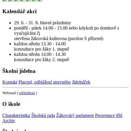
Kalendář akcí
29. 6. - 31. 8. hlavní prázdniny
pondělí - pátek 14.00 - 15.00 nebo kdykoli po domluvě s
vyučujícími čj
otevřena žákovská knihovna (pavilon S přízemí)
každou středu 13.30 - 14.00
konzultace pro žáky 1. stupně
každou středu 14.00 - 14.30
konzultace pro žáky 2. stupně
Školní jídelna
Kontakt
Placení, odhlášení stravného
Jídelníček
Webmail (
přihlášení
)
O škole
Charakteristika
Školská rada
Žákovský parlament
Prezentace tříd
Archiv