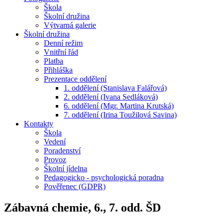
Škola
Školní družina
Výtvarná galerie
Školní družina
Denní režim
Vnitřní řád
Platba
Přihláška
Prezentace oddělení
1. oddělení (Stanislava Falářová)
2. oddělení (Ivana Sedláková)
6. oddělení (Mgr. Martina Krutská)
7. oddělení (Irina Toužilová Savina)
Kontakty
Škola
Vedení
Poradenství
Provoz
Školní jídelna
Pedagogicko - psychologická poradna
Pověřenec (GDPR)
Zábavná chemie, 6., 7. odd. ŠD