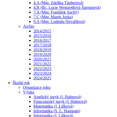
4.A (Mgr. Zdeňka Täuberová)
4.B (Bc. Lucie Weinzettlová Šarounová)
7.A (Mgr. František Suchý)
7.C (Mgr. Marek Joska)
9.A (Mgr. Ludmila Nevařilová)
Archiv
2014/2015
2015/2016
2016/2017
2017/2018
2018/2019
2019/2020
2020/2021
2021/2022
2022/2023
2023/2024
2024/2025
Školní rok
Organizace roku
Výuka
Anglický jazyk (J. Hahnová)
Francouzský jazyk (J. Hahnová)
Matematika (J. Lišková)
Informatika (S. L. Hampala)
Informatika (J. Lišková)