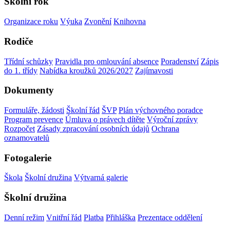
Školní rok
Organizace roku
Výuka
Zvonění
Knihovna
Rodiče
Třídní schůzky
Pravidla pro omlouvání absence
Poradenství
Zápis
do 1. třídy
Nabídka kroužků 2026/2027
Zajímavosti
Dokumenty
Formuláře, žádosti
Školní řád
ŠVP
Plán výchovného poradce
Program prevence
Úmluva o právech dítěte
Výroční zprávy
Rozpočet
Zásady zpracování osobních údajů
Ochrana
oznamovatelů
Fotogalerie
Škola
Školní družina
Výtvarná galerie
Školní družina
Denní režim
Vnitřní řád
Platba
Přihláška
Prezentace oddělení