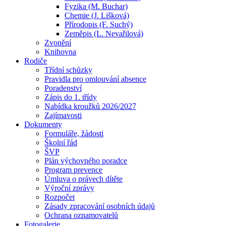
Fyzika (M. Buchar)
Chemie (J. Lišková)
Přírodopis (F. Suchý)
Zeměpis (L. Nevařilová)
Zvonění
Knihovna
Rodiče
Třídní schůzky
Pravidla pro omlouvání absence
Poradenství
Zápis do 1. třídy
Nabídka kroužků 2026/2027
Zajímavosti
Dokumenty
Formuláře, žádosti
Školní řád
ŠVP
Plán výchovného poradce
Program prevence
Úmluva o právech dítěte
Výroční zprávy
Rozpočet
Zásady zpracování osobních údajů
Ochrana oznamovatelů
Fotogalerie