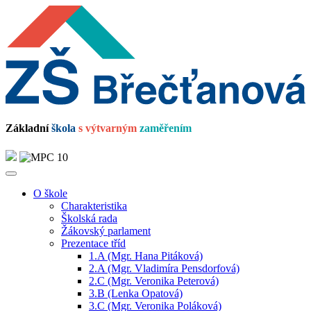
Základní
škola
s výtvarným
zaměřením
O škole
Charakteristika
Školská rada
Žákovský parlament
Prezentace tříd
1.A (Mgr. Hana Pitáková)
2.A (Mgr. Vladimíra Pensdorfová)
2.C (Mgr. Veronika Peterová)
3.B (Lenka Opatová)
3.C (Mgr. Veronika Poláková)