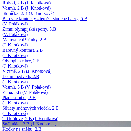
Roboti, 2.B (J. Knotková)
Vesmír, 2.B (J. Knotková)
Sluníčka, 2.B (J. Knotková)
Barevné kontrasty - teplé a studené barvy, 5.B
(V. Poláková)
Zimní olympijské sporty, 5.B
(V. Poláková)
Malované džbánky, 2.B
(J. Knotková)
Barevný kontrast, 2.B
(J. Knotková)
Olympijské hry, 2.B
(J. Knotková)
V zimě, 2.B (J. Knotková)
Lední medvědi, 2.B
(J. Knotková)
Vesmír, 5.B (V. Poláková)
Zima, 5.B (V. Poláková)
Ptačí krmítka, 2.B
(J. Knotková)
Siluety sněhových vloček, 2.B
(J. Knotková)
Tři králové, 2.B (J. Knotková)
Sněhuláci, 2.B (J. Knotková)
Kočky na sněhu, 2.B