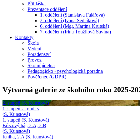
Přihláška
Prezentace oddělení
1. oddělení (Stanislava Falářová)
2. oddělení (Ivana Sedláková)
6. oddělení (Mgr. Martina Krutská)
7. oddělení (Irina Toužilová Savina)
Kontakty
Škola
Vedení
Poradenství
Provoz
Školní jídelna
Pedagogicko - psychologická poradna
Pověřenec (GDPR)
Výtvarná galerie ze školního roku 2025-20
2. stupeň (S. Kunstová)
1. stupeň - komiks
(S. Kunstová)
1. stupeň (S. Kunstová)
Březový háj, 2.A, 2.B
(S. Kunstová)
Kniha, 2.A (S. Kunstová)