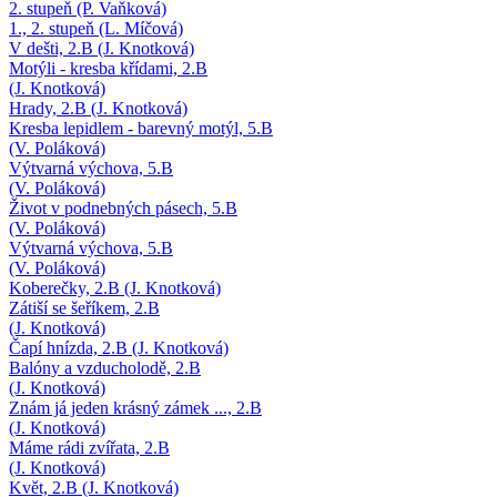
2. stupeň (P. Vaňková)
1., 2. stupeň (L. Míčová)
V dešti, 2.B (J. Knotková)
Motýli - kresba křídami, 2.B
(J. Knotková)
Hrady, 2.B (J. Knotková)
Kresba lepidlem - barevný motýl, 5.B
(V. Poláková)
Výtvarná výchova, 5.B
(V. Poláková)
Život v podnebných pásech, 5.B
(V. Poláková)
Výtvarná výchova, 5.B
(V. Poláková)
Koberečky, 2.B (J. Knotková)
Zátiší se šeříkem, 2.B
(J. Knotková)
Čapí hnízda, 2.B (J. Knotková)
Balóny a vzducholodě, 2.B
(J. Knotková)
Znám já jeden krásný zámek ..., 2.B
(J. Knotková)
Máme rádi zvířata, 2.B
(J. Knotková)
Květ, 2.B (J. Knotková)