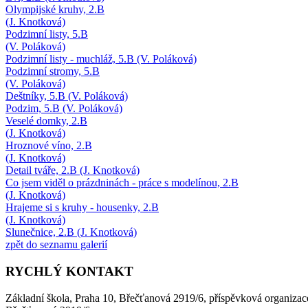
Olympijské kruhy, 2.B
(J. Knotková)
Podzimní listy, 5.B
(V. Poláková)
Podzimní listy - muchláž, 5.B (V. Poláková)
Podzimní stromy, 5.B
(V. Poláková)
Deštníky, 5.B (V. Poláková)
Podzim, 5.B (V. Poláková)
Veselé domky, 2.B
(J. Knotková)
Hroznové víno, 2.B
(J. Knotková)
Detail tváře, 2.B (J. Knotková)
Co jsem viděl o prázdninách - práce s modelínou, 2.B
(J. Knotková)
Hrajeme si s kruhy - housenky, 2.B
(J. Knotková)
Slunečnice, 2.B (J. Knotková)
zpět do seznamu galerií
RYCHLÝ KONTAKT
Základní škola, Praha 10, Břečťanová 2919/6, příspěvková organizac