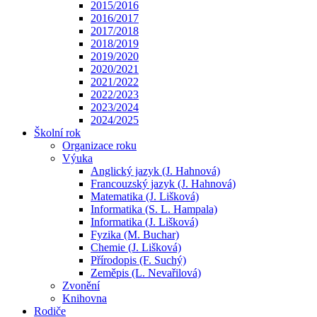
2015/2016
2016/2017
2017/2018
2018/2019
2019/2020
2020/2021
2021/2022
2022/2023
2023/2024
2024/2025
Školní rok
Organizace roku
Výuka
Anglický jazyk (J. Hahnová)
Francouzský jazyk (J. Hahnová)
Matematika (J. Lišková)
Informatika (S. L. Hampala)
Informatika (J. Lišková)
Fyzika (M. Buchar)
Chemie (J. Lišková)
Přírodopis (F. Suchý)
Zeměpis (L. Nevařilová)
Zvonění
Knihovna
Rodiče