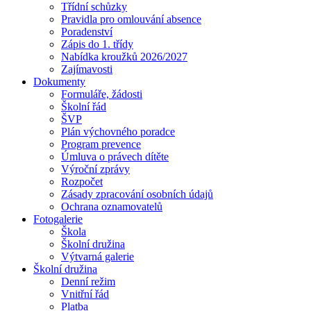
Třídní schůzky
Pravidla pro omlouvání absence
Poradenství
Zápis do 1. třídy
Nabídka kroužků 2026/2027
Zajímavosti
Dokumenty
Formuláře, žádosti
Školní řád
ŠVP
Plán výchovného poradce
Program prevence
Úmluva o právech dítěte
Výroční zprávy
Rozpočet
Zásady zpracování osobních údajů
Ochrana oznamovatelů
Fotogalerie
Škola
Školní družina
Výtvarná galerie
Školní družina
Denní režim
Vnitřní řád
Platba