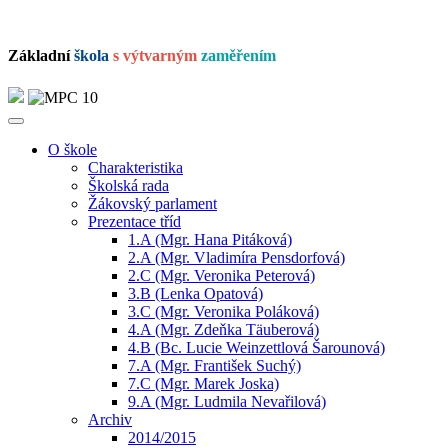
Základní
škola
s výtvarným
zaměřením
O škole
Charakteristika
Školská rada
Žákovský parlament
Prezentace tříd
1.A (Mgr. Hana Pitáková)
2.A (Mgr. Vladimíra Pensdorfová)
2.C (Mgr. Veronika Peterová)
3.B (Lenka Opatová)
3.C (Mgr. Veronika Poláková)
4.A (Mgr. Zdeňka Täuberová)
4.B (Bc. Lucie Weinzettlová Šarounová)
7.A (Mgr. František Suchý)
7.C (Mgr. Marek Joska)
9.A (Mgr. Ludmila Nevařilová)
Archiv
2014/2015