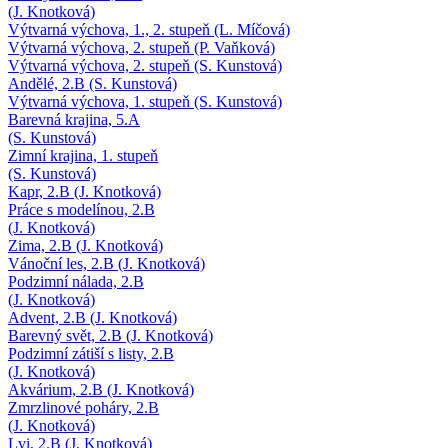
(J. Knotková)
Výtvarná výchova, 1., 2. stupeň (L. Míčová)
Výtvarná výchova, 2. stupeň (P. Vaňková)
Výtvarná výchova, 2. stupeň (S. Kunstová)
Andělé, 2.B (S. Kunstová)
Výtvarná výchova, 1. stupeň (S. Kunstová)
Barevná krajina, 5.A
(S. Kunstová)
Zimní krajina, 1. stupeň
(S. Kunstová)
Kapr, 2.B (J. Knotková)
Práce s modelínou, 2.B
(J. Knotková)
Zima, 2.B (J. Knotková)
Vánoční les, 2.B (J. Knotková)
Podzimní nálada, 2.B
(J. Knotková)
Advent, 2.B (J. Knotková)
Barevný svět, 2.B (J. Knotková)
Podzimní zátiší s listy, 2.B
(J. Knotková)
Akvárium, 2.B (J. Knotková)
Zmrzlinové poháry, 2.B
(J. Knotková)
Lvi, 2.B (J. Knotková)