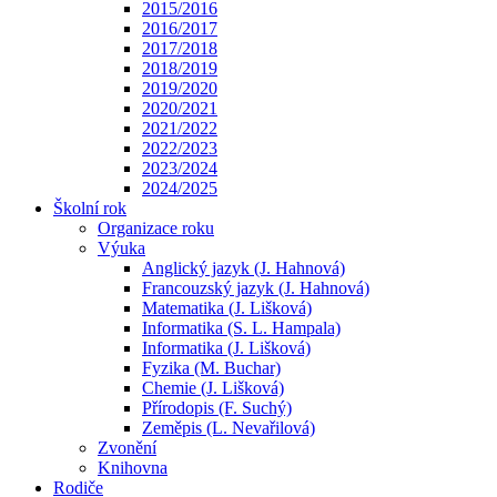
2015/2016
2016/2017
2017/2018
2018/2019
2019/2020
2020/2021
2021/2022
2022/2023
2023/2024
2024/2025
Školní rok
Organizace roku
Výuka
Anglický jazyk (J. Hahnová)
Francouzský jazyk (J. Hahnová)
Matematika (J. Lišková)
Informatika (S. L. Hampala)
Informatika (J. Lišková)
Fyzika (M. Buchar)
Chemie (J. Lišková)
Přírodopis (F. Suchý)
Zeměpis (L. Nevařilová)
Zvonění
Knihovna
Rodiče