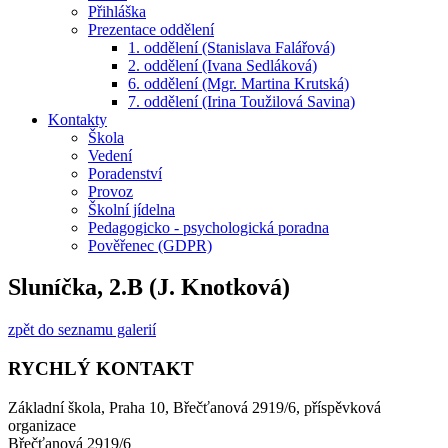
Přihláška
Prezentace oddělení
1. oddělení (Stanislava Falářová)
2. oddělení (Ivana Sedláková)
6. oddělení (Mgr. Martina Krutská)
7. oddělení (Irina Toužilová Savina)
Kontakty
Škola
Vedení
Poradenství
Provoz
Školní jídelna
Pedagogicko - psychologická poradna
Pověřenec (GDPR)
Sluníčka, 2.B (J. Knotková)
zpět do seznamu galerií
RYCHLÝ KONTAKT
Základní škola, Praha 10, Břečťanová 2919/6, příspěvková
organizace
Břečťanová 2919/6