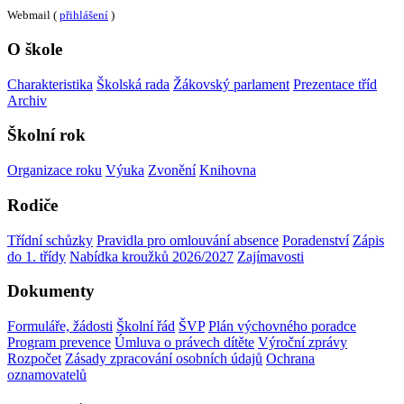
Webmail (
přihlášení
)
O škole
Charakteristika
Školská rada
Žákovský parlament
Prezentace tříd
Archiv
Školní rok
Organizace roku
Výuka
Zvonění
Knihovna
Rodiče
Třídní schůzky
Pravidla pro omlouvání absence
Poradenství
Zápis
do 1. třídy
Nabídka kroužků 2026/2027
Zajímavosti
Dokumenty
Formuláře, žádosti
Školní řád
ŠVP
Plán výchovného poradce
Program prevence
Úmluva o právech dítěte
Výroční zprávy
Rozpočet
Zásady zpracování osobních údajů
Ochrana
oznamovatelů