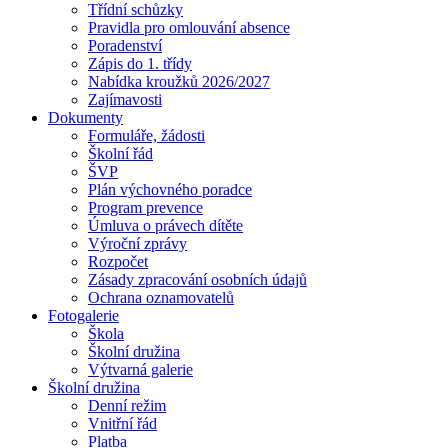
Třídní schůzky
Pravidla pro omlouvání absence
Poradenství
Zápis do 1. třídy
Nabídka kroužků 2026/2027
Zajímavosti
Dokumenty
Formuláře, žádosti
Školní řád
ŠVP
Plán výchovného poradce
Program prevence
Úmluva o právech dítěte
Výroční zprávy
Rozpočet
Zásady zpracování osobních údajů
Ochrana oznamovatelů
Fotogalerie
Škola
Školní družina
Výtvarná galerie
Školní družina
Denní režim
Vnitřní řád
Platba