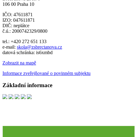
106 00 Praha 10
IČO: 47611871
IZO: 047611871
DIČ: neplátce
č.ú.: 2000742329/0800
tel.: +420 272 651 133
e-mail:
skola@zsbrectanova.cz
datová schránka: is6xmbd
Zobrazit na mapě
Informace zveřejňované o povinném subjektu
Základní informace