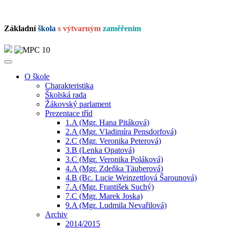
Základní
škola
s výtvarným
zaměřením
O škole
Charakteristika
Školská rada
Žákovský parlament
Prezentace tříd
1.A (Mgr. Hana Pitáková)
2.A (Mgr. Vladimíra Pensdorfová)
2.C (Mgr. Veronika Peterová)
3.B (Lenka Opatová)
3.C (Mgr. Veronika Poláková)
4.A (Mgr. Zdeňka Täuberová)
4.B (Bc. Lucie Weinzettlová Šarounová)
7.A (Mgr. František Suchý)
7.C (Mgr. Marek Joska)
9.A (Mgr. Ludmila Nevařilová)
Archiv
2014/2015