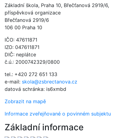
Základní škola, Praha 10, Břečťanová 2919/6,
příspěvková organizace
Břečťanová 2919/6
106 00 Praha 10
IČO: 47611871
IZO: 047611871
DIČ: neplátce
č.ú.: 2000742329/0800
tel.: +420 272 651 133
e-mail:
skola@zsbrectanova.cz
datová schránka: is6xmbd
Zobrazit na mapě
Informace zveřejňované o povinném subjektu
Základní informace