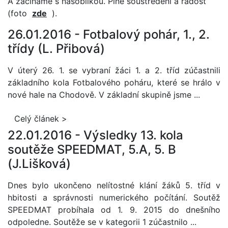
A začínáme s násobilkou. Plné soustředění a radost
(foto
zde
).
26.01.2016 -
Fotbalový pohár, 1., 2.
třídy (L. Přibová)
V úterý 26. 1. se vybraní žáci 1. a 2. tříd zúčastnili
základního kola Fotbalového poháru, které se hrálo v
nové hale na Chodově.
V základní skupině jsme ...
Celý článek >
22.01.2016 -
Výsledky 13. kola
soutěže SPEEDMAT, 5.A, 5. B
(J.Lišková)
Dnes bylo ukončeno nelítostné klání žáků 5. tříd v
hbitosti a správnosti numerického počítání. Soutěž
SPEEDMAT probíhala od 1. 9. 2015 do dnešního
odpoledne. Soutěže se v kategorii 1 zúčastnilo ...