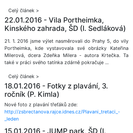
Celý článek >
22.01.2016 -
Vila Portheimka,
Kinského zahrada, ŠD (I. Sedláková)
21. 1. 2016 jsme výlet nasměrovali do Prahy 5, do vily
Portheimka, kde vystavovala své obrázky Kateřina
Milerová, dcera Zdeňka Milera - autora Krtečka. Ta
také v práci svého tatínka zdárně pokračuje ...
Celý článek >
18.01.2016 -
Fotky z plavání, 3.
ročník (P. Kimla)
Nové foto z plavání třeťáků zde:
http://zsbrectanova.rajce.idnes.cz/Plavani_tretaci_-
_leden
15.01.2016 -
JUMP park, ŠD (I.