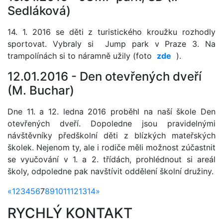
Sedláková)
14. 1. 2016 se děti z turistického kroužku rozhodly
sportovat. Vybraly si Jump park v Praze 3. Na
trampolínách si to náramně užily (foto
zde
).
12.01.2016 -
Den otevřených dveří
(M. Buchar)
Dne 11. a 12. ledna 2016 proběhl na naší škole Den
otevřených dveří. Dopoledne jsou pravidelnými
návštěvníky předškolní děti z blízkých mateřských
školek. Nejenom ty, ale i rodiče měli možnost zúčastnit
se vyučování v 1. a 2. třídách, prohlédnout si areál
školy, odpoledne pak navštívit oddělení školní družiny.
«
1
2
3
4
5
6
7
8
9
10
11
12
13
14
»
RYCHLÝ KONTAKT